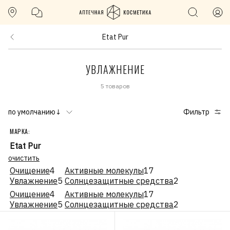
Etat Pur
УВЛАЖНЕНИЕ
5 товаров
по умолчанию↓
Фильтр
МАРКА:
Etat Pur
очистить
Очищение
4
Активные молекулы
17
Увлажнение
5
Солнцезащитные средства
2
Очищение
4
Активные молекулы
17
Увлажнение
5
Солнцезащитные средства
2