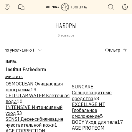
НАБОРЫ
5 товаров
по умолчанию↓
Фильтр
МАРКА:
Institut Esthederm
очистить
OSMOCLEAN Очищающая
SUNCARE
программа
13
Солнцезащитные
CELLULAR WATER Клеточная
средства
58
вода
10
EXCELLAGE NT
INTENSIVE Интенсивный
Глобальное
уход
53
омоложение
5
SENSI Десенсибилизация
BODY Уход для тела
17
чувствительной кожи
1
AGE PROTEOM
AGE CORRECTION