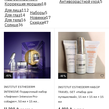
Антивозрастной уход
5
Коррекция морщин
18
Для лица
112
Наборы
5
Для глаз
14
Новинки
17
Для тела
16
Скидки
47
Солнце
36
-45%
-48%
INSTITUT ESTHEDERM
INSTITUT ESTHEDERM НАБОР
INTENSIVE Подарочный набор
TRAVEL-SET «Набор для
«Лифтинг» Intensive Pro-
путешествий», 15 мл + 15 мл + 15
collagen+, 50 мл + 15 мл
мл
B01002800