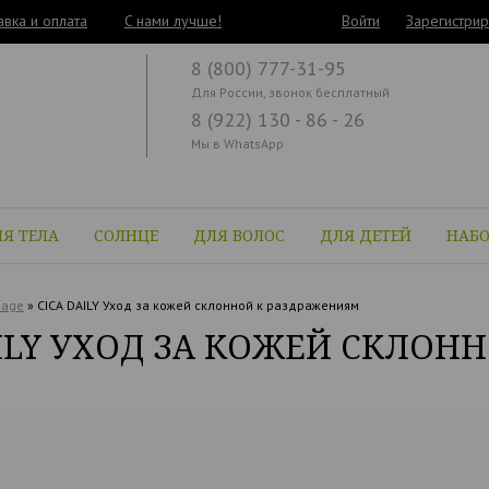
авка и оплата
C нами лучше!
Войти
Зарегистрир
8 (800) 777-31-95
Для России, звонок бесплатный
8 (922) 130 - 86 - 26
Мы в WhatsApp
Я ТЕЛА
СОЛНЦЕ
ДЛЯ ВОЛОС
ДЛЯ ДЕТЕЙ
НАБ
iage
»
CICA DAILY Уход за кожей склонной к раздражениям
AILY УХОД ЗА КОЖЕЙ СКЛОН