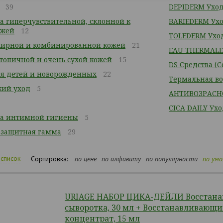
39
DEPIDERM Уход
за гиперчувствительной, склонной к
BARIEDERM Ухо
ожей
12
TOLEDERM Уход
жирной и комбинированной кожей
21
EAU THERMALE
атопичной и очень сухой кожей
15
DS Средства (
я детей и новорожденных
22
Термальная в
кий уход
5
АНТИВОЗРАСН
CICA DAILY Ух
ва интимной гигиены
5
езащитная гамма
29
список
Сортировка:
по цене
по алфавиту
по популярности
по ум
URIAGE НАБОР ЦИКА-ДЕЙЛИ Восстан
сыворотка, 30 мл + Восстанавливающи
концентрат, 15 мл