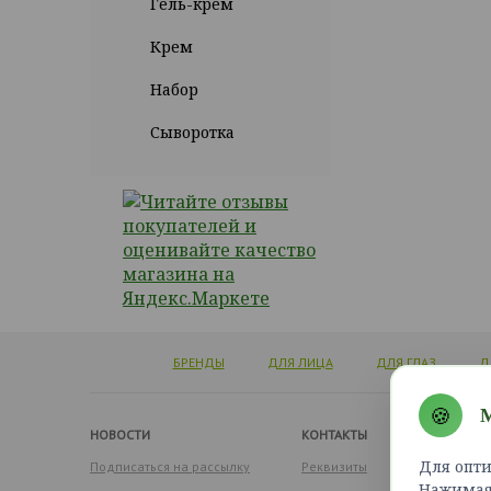
Гель-крем
Крем
Набор
Сыворотка
БРЕНДЫ
ДЛЯ ЛИЦА
ДЛЯ ГЛАЗ
Д
🍪
М
НОВОСТИ
КОНТАКТЫ
Для опти
Подписаться на рассылку
Реквизиты
Нажимая 