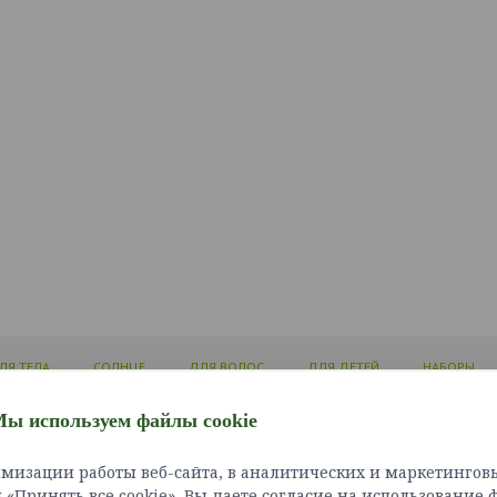
ЛЯ ТЕЛА
СОЛНЦЕ
ДЛЯ ВОЛОС
ДЛЯ ДЕТЕЙ
НАБОРЫ
ы используем файлы cookie
ЛИЧНЫЙ КАБИНЕТ
ИНФОРМАЦИЯ
СЛУЖБ
мизации работы веб-сайта, в аналитических и маркетинговы
Войти
Доставка и оплата
Связат
«Принять все cookie», Вы даете согласие на использование 
Зарегистрироваться
Как сделать заказ?
Карта 