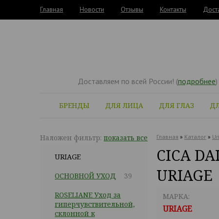
Главная
Новости
Отзывы
Контакты
Дост
Доставляем по всей России! (
подробнее
)
БРЕНДЫ
ДЛЯ ЛИЦА
ДЛЯ ГЛАЗ
ДЛ
Наложен фильтр:
показать все
Главная
»
Каталог
»
Ur
CICA D
URIAGE
URIAGE
ОСНОВНОЙ УХОД
39
ROSELIANE Уход за
МАРКА:
гиперчувствительной,
URIAGE
склонной к