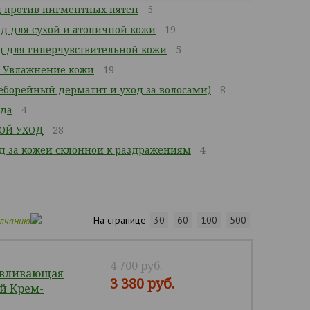
 против пигментных пятен
5
д для сухой и атопичной кожи
19
 для гиперчувствительной кожи
5
 Увлажнение кожи
19
Себорейный дерматит и уход за волосами)
8
ода
4
ОЙ УХОД
28
од за кожей склонной к раздражениям
4
На странице
30
60
100
500
олчанию
4 700 руб.
авливающая
3 380 руб.
й Крем-