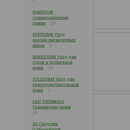
5
BARIESUN
Солнцезащитная
гамма
29
DEPIDERM Уход
против пигментных
пятен
5
BARIEDERM Уход для
сухой и атопичной
кожи
19
TOLEDERM Уход для
гиперчувствительной
кожи
5
EAU THERMALE
Увлажнение кожи
19
DS Средства
(Себорейный