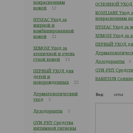
покраснениям
ОСНОВНОЙ УХОД
кожей
12
ROSELIANE Уход 
покраснениям к
HYSEAC Уход за
жирной и
HYSEAC Уход за 
комбинированной
XEMOSE Уход за 
кожей
21
ПЕРВЫЙ УХОД дл
XEMOSE Уход за
Дерматологичес
атопичной и очень
сухой кожей
15
Дезодоранты
5
GYN-PHY Средст
ПЕРВЫЙ УХОД для
детей и
BARIESUN Солнц
новорожденных
22
Дерматологический
Вид:
сетка
уход
5
Дезодоранты
5
GYN-PHY Средства
интимной гигиены