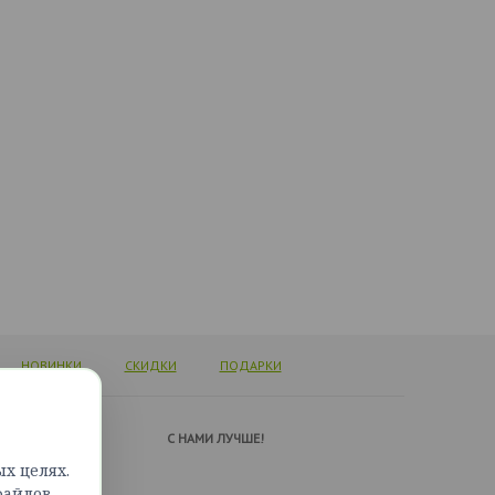
НОВИНКИ
СКИДКИ
ПОДАРКИ
А ПОДДЕРЖКИ
C НАМИ ЛУЧШЕ!
х целях.
ься с нами
файлов
сайта