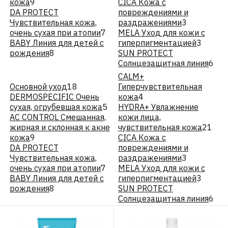
кожа
9
CICA Кожа с
DA PROTECT
повреждениями и
Чувствительная кожа,
раздражениями
3
очень сухая при атопии
7
MELA Уход для кожи с
BABY Линия для детей с
гиперпигментацией
3
рождения
8
SUN PROTECT
Солнцезащитная линия
6
CALM+
Основной уход
18
Гиперчувствительная
DERMOSPECIFIC Очень
кожа
4
сухая, огрубевшая кожа
5
HYDRA+ Увлажнение
АС CONTROL Смешанная,
кожи лица,
жирная и склонная к акне
чувствительная кожа
21
кожа
9
CICA Кожа с
DA PROTECT
повреждениями и
Чувствительная кожа,
раздражениями
3
очень сухая при атопии
7
MELA Уход для кожи с
BABY Линия для детей с
гиперпигментацией
3
рождения
8
SUN PROTECT
Солнцезащитная линия
6