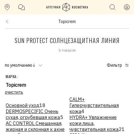
Topicrem
SUN PROTECT СОЛНЦЕЗАЩИТНАЯ ЛИНИЯ
6 товаров
по умолчанию↓
Фильтр
МАРКА:
Topicrem
очистить
CALM+
Основной уход
18
Гиперчувствительная
DERMOSPECIFIC Очень
кожа
4
сухая, огрубевшая кожа
5
HYDRA+ Увлажнение
АС CONTROL Смешанная,
кожи лица,
жирная и склонная к акне
чувствительная кожа
21