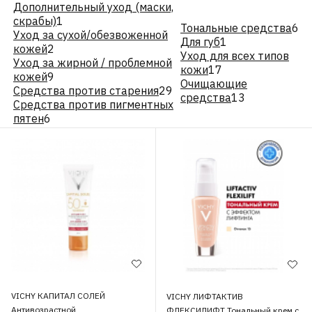
Дополнительный уход (маски,
скрабы)
1
Тональные средства
6
Уход за сухой/обезвоженной
Для губ
1
кожей
2
Уход для всех типов
Уход за жирной / проблемной
кожи
17
кожей
9
Очищающие
Средства против старения
29
средства
13
Средства против пигментных
пятен
6
VICHY КАПИТАЛ СОЛЕЙ
VICHY ЛИФТАКТИВ
Антивозрастной
ФЛЕКСИЛИФТ Тональный крем с