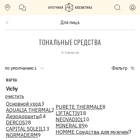
Для лица
ТОНАЛЬНЫЕ СРЕДСТВА
6 товаров
по умолчанию↓
Фильтр
МАРКА:
Vichy
очистить
Основной уход
3
PURETE THERMALE
8
AQUALIA THERMAL
2
LIFTACTIV
18
Дезодоранты
14
NEOVADIOL
10
DERCOS
28
MINERAL 89
6
CAPITAL SOLEIL
13
HOMME Средства для мужчин
7
NORMADERM
9