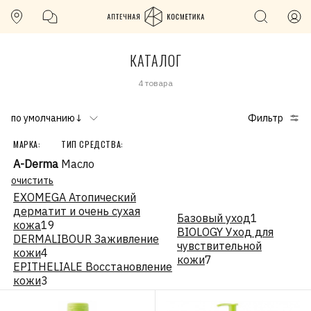
КАТАЛОГ
4 товара
по умолчанию↓
Фильтр
МАРКА:
ТИП СРЕДСТВА:
A-Derma
Масло
очистить
EXOMEGA Атопический
дерматит и очень сухая
Базовый уход
1
кожа
19
BIOLOGY Уход для
DERMALIBOUR Заживление
чувствительной
кожи
4
кожи
7
EPITHELIALE Восстановление
кожи
3