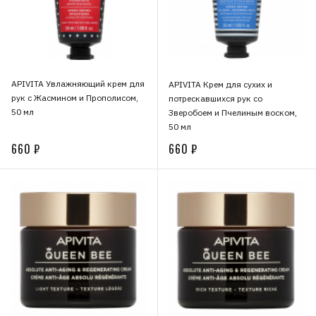
APIVITA Увлажняющий крем для
APIVITA Крем для сухих и
рук с Жасмином и Прополисом,
потрескавшихся рук со
50 мл
Зверобоем и Пчелиным воском,
50 мл
660 ₽
660 ₽