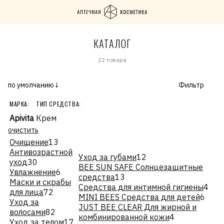
КАТАЛОГ
22 товара
по умолчанию↓
Фильтр
МАРКА:
ТИП СРЕДСТВА:
Apivita
Крем
очистить
Очищение
13
Антивозрастной
Уход за губами
12
уход
30
BEE SUN SAFE Солнцезащитные
Увлажнение
6
средства
13
Маски и скрабы
Средства для интимной гигиены
4
для лица
72
MINI BEES Средства для детей
6
Уход за
JUST BEE CLEAR Для жирной и
волосами
82
комбинированной кожи
4
Уход за телом
17