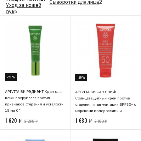
Сыворотки для лица
2
Уход за кожей
рук
6
-28%
-20%
APIVITA БИ РЭДИЭНТ Крем для
APIVITA БИ САН СЭЙФ
кожи вокруг глаз против
Солнцезащитный крем против
признаков старения и усталости,
старения и пигментации SPF50+ с
15 мл СГ
морскими водорослями и
прополисом, 50 мл СГ
1 620 ₽
1 680 ₽
2 260 ₽
2 100 ₽