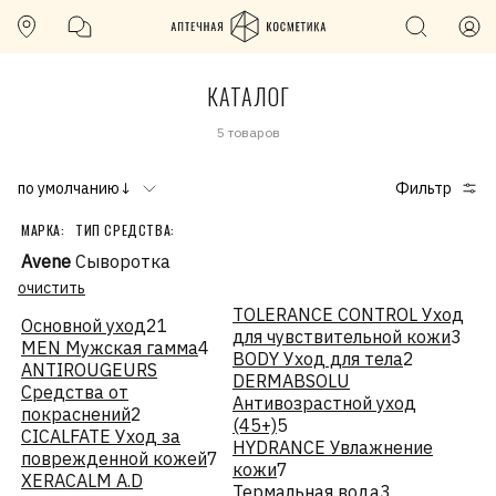
КАТАЛОГ
5 товаров
по умолчанию↓
Фильтр
МАРКА:
ТИП СРЕДСТВА:
Avene
Сыворотка
очистить
TOLERANCE CONTROL Уход
Основной уход
21
для чувствительной кожи
3
MEN Мужская гамма
4
BODY Уход для тела
2
ANTIROUGEURS
DERMABSOLU
Средства от
Антивозрастной уход
покраснений
2
(45+)
5
CICALFATE Уход за
HYDRANCE Увлажнение
поврежденной кожей
7
кожи
7
XERACALM A.D
Термальная вода
3