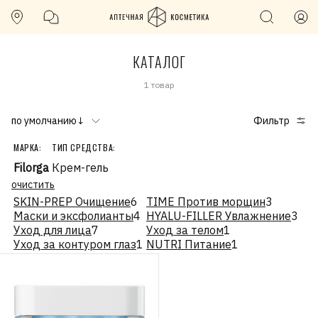
КАТАЛОГ
1 товар
по умолчанию↓
Фильтр
МАРКА:
ТИП СРЕДСТВА:
Filorga
Крем-гель
очистить
SKIN-PREP Очищение
6
TIME Против морщин
3
Маски и эксфолианты
4
HYALU-FILLER Увлажнение
3
Уход для лица
7
Уход за телом
1
Уход за контуром глаз
1
NUTRI Питание
1