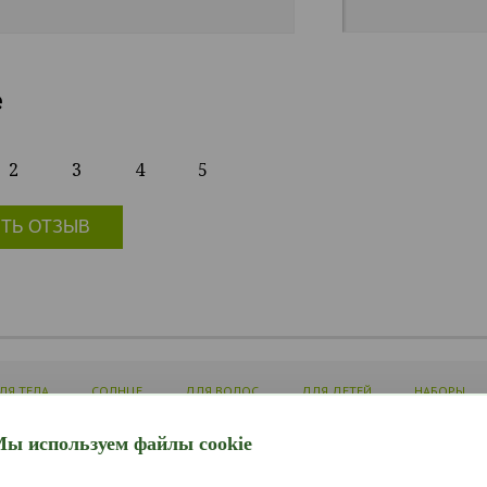
е
2
3
4
5
ТЬ ОТЗЫВ
ЛЯ ТЕЛА
СОЛНЦЕ
ДЛЯ ВОЛОС
ДЛЯ ДЕТЕЙ
НАБОРЫ
ы используем файлы cookie
ЛИЧНЫЙ КАБИНЕТ
ИНФОРМАЦИЯ
СЛУЖБ