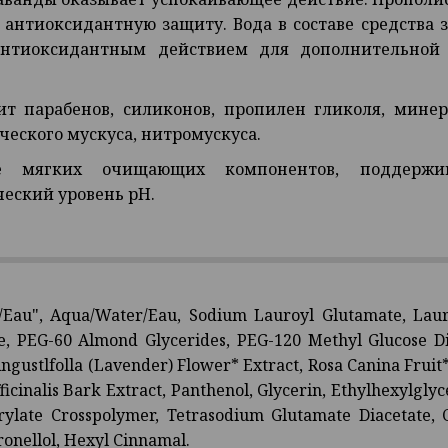
 антиоксидантную защиту. Вода в составе средства
нтиоксидантным действием для дополнительной
т парабенов, силиконов, пропилен гликоля, минер
еского мускуса, нитромускуса.
е мягких очищающих компонентов, поддерж
еский уровень рН.
Eau", Aqua/Water/Eau, Sodium Lauroyl Glutamate, Laur
e, PEG-60 Almond Glycerides, PEG-120 Methyl Glucose Diol
gustlfolla (Lavender) Flower* Extract, Rosa Canina Fruit* 
icinalis Bark Extract, Panthenol, Glycerin, Ethylhexylgl
rylate Crosspolymer, Tetrasodium Glutamate Diacetate, 
tronellol, Hexyl Cinnamal.