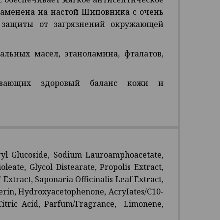
 заменена на настой Шиповника с очень
 защиты от загрязнений окружающей
альных масел, этаноламина, фталатов,
ивающих здоровый баланс кожи и
yl Glucoside, Sodium Lauroamphoacetate,
eate, Glycol Distearate, Propolis Extract,
Extract, Saponaria Officinalis Leaf Extract,
ycerin, Hydroxyacetophenone, AcryIates/C10-
Citric Acid, Parfum/Fragranсe, Limonene,