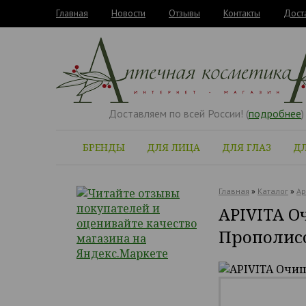
Главная
Новости
Отзывы
Контакты
Дост
Доставляем по всей России! (
подробнее
)
БРЕНДЫ
ДЛЯ ЛИЦА
ДЛЯ ГЛАЗ
ДЛ
Главная
»
Каталог
»
Ap
APIVITA О
Прополисо