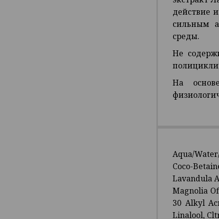
действие и
сильным а
среды.
Не содержи
полициклич
На основ
физиологич
Aqua/Water/
Coco-Betain
Lavandula An
Magnolia Off
30 Alkyl Ac
Linalool, Cl