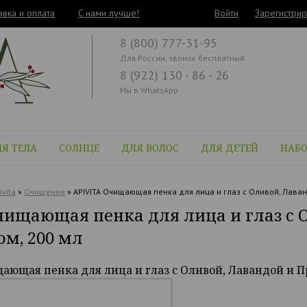
авка и оплата
C нами лучше!
Войти
Зарегистрир
8 (800) 777-31-95
Для России, звонок бесплатный
8 (922) 130 - 86 - 26
Мы в WhatsApp
Я ТЕЛА
СОЛНЦЕ
ДЛЯ ВОЛОС
ДЛЯ ДЕТЕЙ
НАБ
ivita
»
Очищение
»
APIVITA Очищающая пенка для лица и глаз с Оливой, Лава
чищающая пенка для лица и глаз с 
м, 200 мл