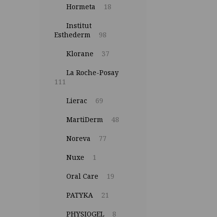
Hormeta
18
Institut
Esthederm
98
Klorane
37
La Roche-Posay
111
Lierac
69
MartiDerm
48
Noreva
77
Nuxe
1
Oral Care
19
PATYKA
21
PHYSIOGEL
8