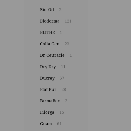
Bio-Oil
2
Bioderma
121
BLITHE
1
Colla Gen
23
Dr. Ceuracle
1
Dry Dry
11
Ducray
37
Etat Pur
28
FarmaBox
2
Filorga
15
Guam
61