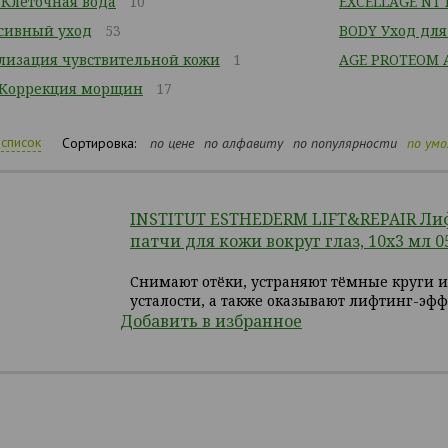
Клеточная вода
10
EXCELLAGE NT
сивный уход
53
BODY Уход для
лизация чувствительной кожи
1
AGE PROTEOM 
 Коррекция морщин
17
список
Сортировка:
по цене
по алфавиту
по популярности
по ум
INSTITUT ESTHEDERM LIFT&REPAIR Л
патчи для кожи вокруг глаз, 10x3 мл 
Снимают отёки, устраняют тёмные круги 
усталости, а также оказывают лифтинг-эфф
Добавить в избранное