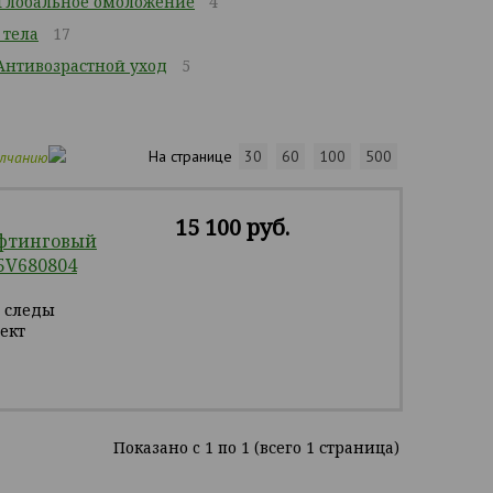
 Глобальное омоложение
4
 тела
17
Антивозрастной уход
5
На странице
30
60
100
500
олчанию
15 100 руб.
ифтинговый
05V680804
и следы
ект
Показано c 1 по 1 (всего 1 страница)