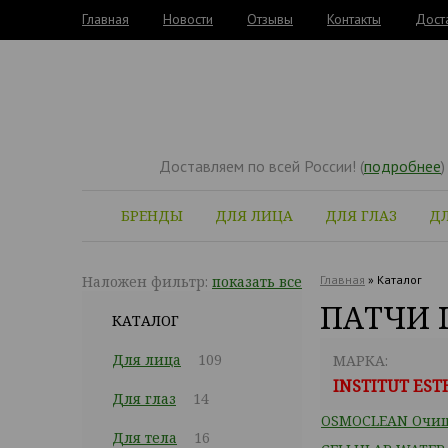
Главная
Новости
Отзывы
Контакты
Дост
Доставляем по всей России! (
подробнее
)
БРЕНДЫ
ДЛЯ ЛИЦА
ДЛЯ ГЛАЗ
ДЛ
Наложен фильтр:
показать все
Главная
»
Каталог
ПАТЧИ 
КАТАЛОГ
Для лица
109
МАРКА:
INSTITUT ES
Для глаз
14
OSMOCLEAN Очи
Для тела
16