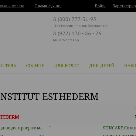
авка и оплата
C нами лучше!
Войти
Зарегистрир
8 (800) 777-31-95
Для России, звонок бесплатный
8 (922) 130 - 86 - 26
Мы в WhatsApp
Я ТЕЛА
СОЛНЦЕ
ДЛЯ ВОЛОС
ДЛЯ ДЕТЕЙ
НАБ
INSTITUT ESTHEDERM
THEDERM
щающая программа
12
SUNCARE Солн