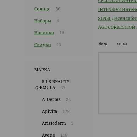
CELLULAR WATER 
Солнце
36
INTENSIVE Интен
SENSI Десенсиби
Наборы
4
AGE CORRECTION
Новинки
16
Вид:
сетка
Скидки
45
МАРКА
8.1.8 BEAUTY
FORMULA
47
A-Derma
34
Apivita
178
Aristoderm
3
Avene
118