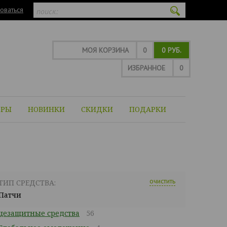
оваться
МОЯ КОРЗИНА
0
0 РУБ.
ИЗБРАННОЕ
0
ОРЫ
НОВИНКИ
СКИДКИ
ПОДАРКИ
очистить
ТИП СРЕДСТВА:
Патчи
цезащитные средства
56