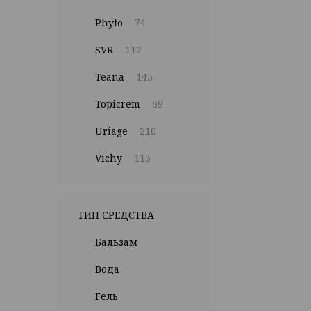
Phyto
74
SVR
112
Teana
145
Topicrem
69
Uriage
210
Vichy
113
ТИП СРЕДСТВА
Бальзам
Вода
Гель