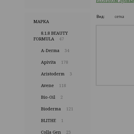
ELGYDIUM Зубные
Вид:
сетка
МАРКА
8.1.8 BEAUTY
FORMULA
47
A-Derma
34
Apivita
178
Aristoderm
3
Avene
118
Bio-Oil
2
Bioderma
121
BLITHE
1
Colla Gen
23