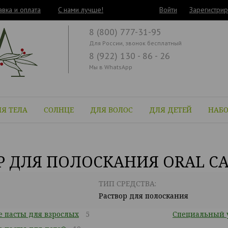
авка и оплата
C нами лучше!
Войти
Зарегистрир
8 (800) 777-31-95
Для России, звонок бесплатный
8 (922) 130 - 86 - 26
Мы в WhatsApp
Я ТЕЛА
СОЛНЦЕ
ДЛЯ ВОЛОС
ДЛЯ ДЕТЕЙ
НАБ
Р ДЛЯ ПОЛОСКАНИЯ ORAL C
ТИП СРЕДСТВА:
Раствор для полоскания
 пасты для взрослых
5
Специальный у