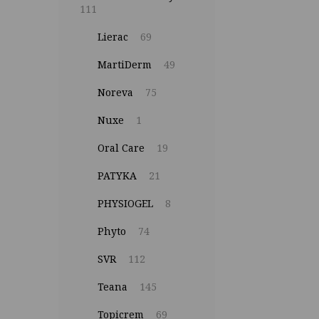
111
Lierac
69
MartiDerm
49
Noreva
75
Nuxe
1
Oral Care
19
PATYKA
21
PHYSIOGEL
8
Phyto
74
SVR
112
Teana
145
Topicrem
69