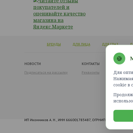
БРЕНДЫ
ДЛЯ ЛИЦА
ДЛЯ ГЛАЗ
Д
🍪
М
НОВОСТИ
КОНТАКТЫ
Для опти
Подписаться на рассылку
Реквизиты
Нажимая 
cookie в
Продолжа
использо
ИП Иконников А. Н., ИНН 666001783487, ОГРНИП 316965800173155