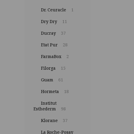
Dr. Ceuracle
1
Dry Dry
11
Ducray
37
Etat Pur
28
FarmaBox
2
Filorga
15
Guam
61
Hormeta
18
Institut
Esthederm
98
Klorane
37
La Roche-Posay