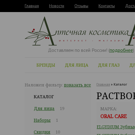
Главная
Новости
Отзывы
Контакты
Дост
Доставляем по всей России! (
подробнее
)
БРЕНДЫ
ДЛЯ ЛИЦА
ДЛЯ ГЛАЗ
ДЛ
Наложен фильтр:
показать все
Главная
»
Каталог
РАСТВО
КАТАЛОГ
Для лица
19
МАРКА:
ORAL CARE
Наборы
1
ELGYDIUM Зубные
Скидки
10