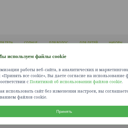
ЛЯ ТЕЛА
СОЛНЦЕ
ДЛЯ ВОЛОС
ДЛЯ ДЕТЕЙ
НАБОРЫ
ы используем файлы cookie
ЛИЧНЫЙ КАБИНЕТ
ИНФОРМАЦИЯ
СЛУЖБ
мизации работы веб-сайта, в аналитических и маркетинговы
Войти
Доставка и оплата
Связат
«Принять все cookie», Вы даете согласие на использование 
Зарегистрироваться
Как сделать заказ?
Карта 
 соответствии с
Политикой об использовании файлов cookie
Политика конфиденциальности
.
Возврат товара
я использовать сайт без изменения настроек, вы соглашаете
Правила оплаты картами
ванием файлов cookie.
Обработка персональных
данных
Получение рекламной рассылки
Принять
, г. Екатеринбург, Елизаветинское шоссе, д. 29