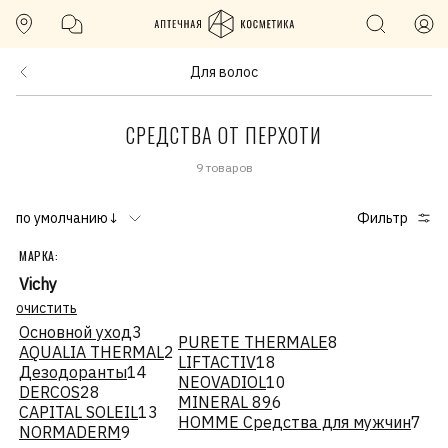
Для волос
СРЕДСТВА ОТ ПЕРХОТИ
9 товаров
по умолчанию↓
Фильтр
МАРКА:
Vichy
очистить
Основной уход
3
PURETE THERMALE
8
AQUALIA THERMAL
2
LIFTACTIV
18
Дезодоранты
14
NEOVADIOL
10
DERCOS
28
MINERAL 89
6
CAPITAL SOLEIL
13
HOMME Средства для мужчин
7
NORMADERM
9