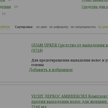
адения
39
Средства для 
19
список
Сортировка:
по цене
по алфавиту
по популярности
по ум
GUAM UPKER Средство от выпадения в
(0718)
Для предотвращения выпадения волос и у
головы
Добавить в избранное
VICHY ДЕРКОС АМИНЕКСИЛ Комплексн
против выпадения волос для женщин 
21х6 мл