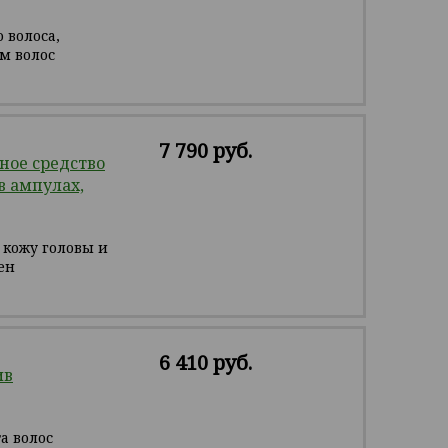
 волоса,
м волос
7 790 руб.
ое средство
в ампулах,
, кожу головы и
ен
6 410 руб.
ив
а волос