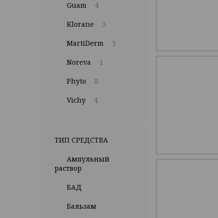
Guam
4
Klorane
3
MartiDerm
5
Noreva
1
Phyto
8
Vichy
4
ТИП СРЕДСТВА
Ампульный
раствор
БАД
Бальзам