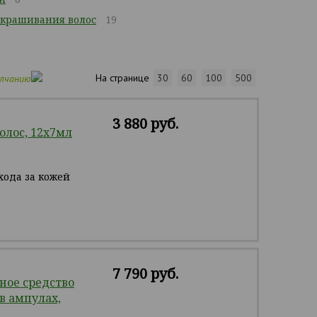
окрашивания волос
19
На странице
30
60
100
500
олчанию
3 880 руб.
олос, 12х7мл
хода за кожей
7 790 руб.
ое средство
в ампулах,