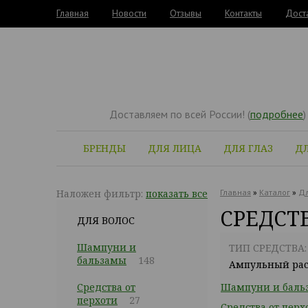
Главная
Новости
Отзывы
Контакты
Дост
Доставляем по всей России! (
подробнее
)
БРЕНДЫ
ДЛЯ ЛИЦА
ДЛЯ ГЛАЗ
ДЛ
Наложен фильтр:
показать все
Главная
»
Каталог
»
Дл
СРЕДСТ
ДЛЯ ВОЛОС
Шампуни и
ТИП СРЕДСТВА:
бальзамы
148
Ампульный рас
Средства от
Шампуни и баль
перхоти
27
Средства от перх