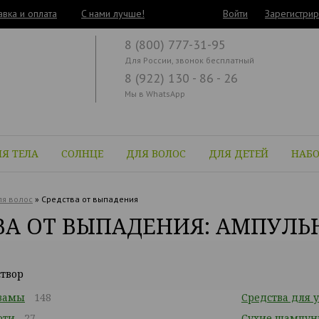
авка и оплата
C нами лучше!
Войти
Зарегистрир
8 (800) 777-31-95
Для России, звонок бесплатный
8 (922) 130 - 86 - 26
Мы в WhatsApp
Я ТЕЛА
СОЛНЦЕ
ДЛЯ ВОЛОС
ДЛЯ ДЕТЕЙ
НАБ
я волос
»
Средства от выпадения
ВА ОТ ВЫПАДЕНИЯ: АМПУЛЬ
твор
замы
148
Средства для 
оти
27
Сухие шампун