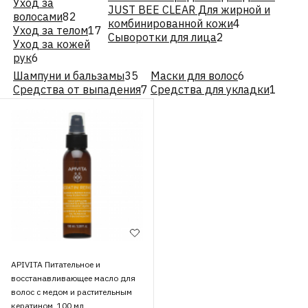
Уход за
JUST BEE CLEAR Для жирной и
волосами
82
комбинированной кожи
4
Уход за телом
17
Сыворотки для лица
2
Уход за кожей
рук
6
Шампуни и бальзамы
35
Маски для волос
6
Средства от выпадения
7
Средства для укладки
1
APIVITA Питательное и
восстанавливающее масло для
волос с медом и растительным
кератином, 100 мл