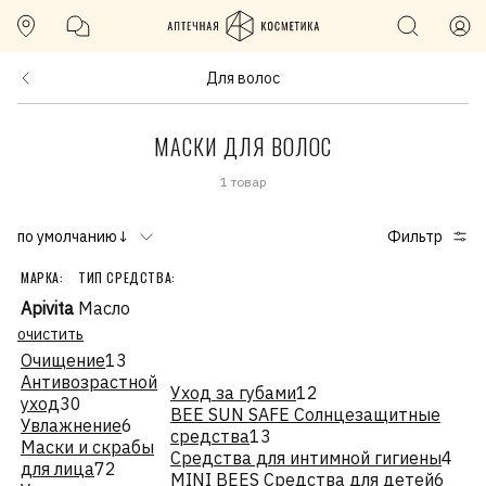
Для волос
МАСКИ ДЛЯ ВОЛОС
1 товар
по умолчанию↓
Фильтр
МАРКА:
ТИП СРЕДСТВА:
Apivita
Масло
очистить
Очищение
13
Антивозрастной
Уход за губами
12
уход
30
BEE SUN SAFE Солнцезащитные
Увлажнение
6
средства
13
Маски и скрабы
Средства для интимной гигиены
4
для лица
72
MINI BEES Средства для детей
6