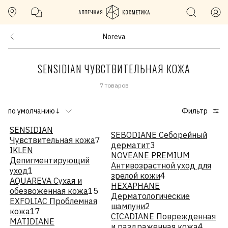
Noreva
SENSIDIAN ЧУВСТВИТЕЛЬНАЯ КОЖА
7 товаров
по умолчанию↓
Фильтр
SENSIDIAN
SEBODIANE Себорейный
Чувствительная кожа
7
дерматит
3
IKLEN
NOVEANE PREMIUM
Депигментирующий
Антивозрастной уход для
уход
1
зрелой кожи
4
AQUAREVA Сухая и
HEXAPHANE
обезвоженная кожа
15
Дерматологические
EXFOLIAC Проблемная
шампуни
2
кожа
17
CICADIANE Поврежденная
MATIDIANE
и раздраженная кожа
4