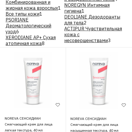
Комбинированная и
NOREGYN Интимная
жирная кожа взрослых
1
гигиена
1
Все типы кожи
1
DEOLIANE Дезодоранты
PSORIANE
для тела
2
Дерматологический
ACTIPUR Чувствительная
уход
6
кожа с
XERODIANE АР+ Сухая
несовершенствами
3
атопичная кожа
8
NOREVA СЕНСИДИАН
NOREVA СЕНСИДИАН
Смягчающий крем для лица
Смягчающий крем для лица
легкая текстура, 40 мл
насыщенная текстура, 40 мл