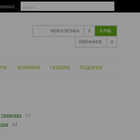
оваться
МОЯ КОРЗИНА
0
0 РУБ.
ИЗБРАННОЕ
0
ОРЫ
НОВИНКИ
СКИДКИ
ПОДАРКИ
 упаковка
11
оры
44