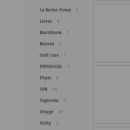
La Roche-Posay
1
Lierac
8
MartiDerm
7
Noreva
6
Oral Care
5
PHYSIOGEL
1
Phyto
8
SVR
24
Topicrem
9
Uriage
29
Vichy
2