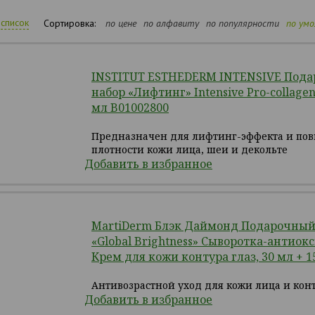
список
Сортировка:
по цене
по алфавиту
по популярности
по ум
INSTITUT ESTHEDERM INTENSIVE Под
набор «Лифтинг» Intensive Pro-collagen
мл B01002800
Предназначен для лифтинг-эффекта и по
плотности кожи лица, шеи и декольте
Добавить в избранное
MartiDerm Блэк Даймонд Подарочный
«Global Brightness» Сыворотка-антиок
Крем для кожи контура глаз, 30 мл + 1
Антивозрастной уход для кожи лица и конт
Добавить в избранное