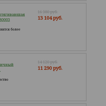
16 380 руб.
дтягивающая
13 104 руб.
80003
овится более
14 120 руб.
тичный
11 290 руб.
1
вство