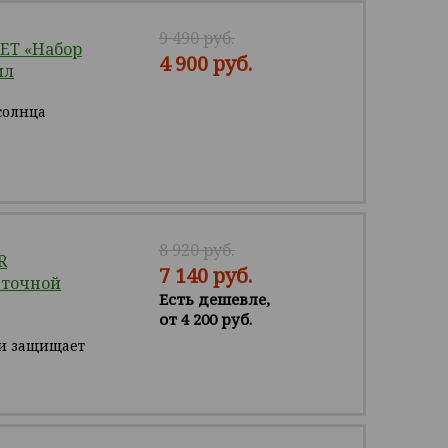
9 490 руб.
ET «Набор
4 900 руб.
мл
солнца
8 920 руб.
R
7 140 руб.
еточной
Есть дешевле,
от 4 200 руб.
и защищает