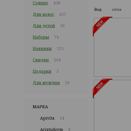
Солнце
458
Вид:
сетка
Для волос
457
Для детей
76
Наборы
74
Новинки
125
Скидки
394
Подарки
3
Для мужчин
19
МАРКА
Apivita
14
Aristoderm
3