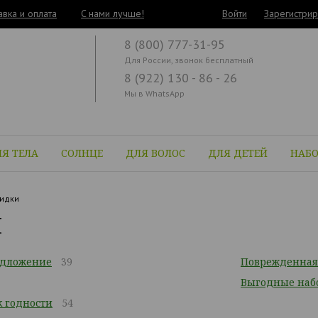
авка и оплата
C нами лучше!
Войти
Зарегистрир
8 (800) 777-31-95
Для России, звонок бесплатный
8 (922) 130 - 86 - 26
Мы в WhatsApp
Я ТЕЛА
СОЛНЦЕ
ДЛЯ ВОЛОС
ДЛЯ ДЕТЕЙ
НАБ
идки
И
едложение
39
Поврежденная
Выгодные наб
 годности
54