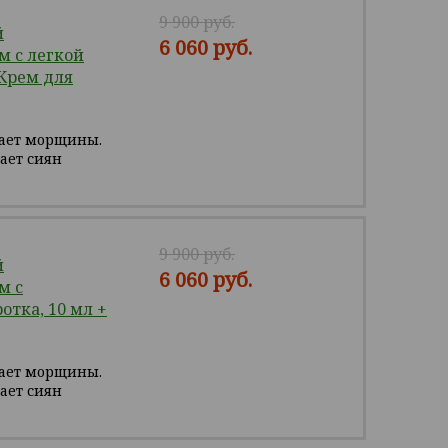
9 900 руб.
й
6 060 руб.
 с легкой
 Крем для
вает морщины.
ает сиян
9 900 руб.
й
6 060 руб.
м с
отка, 10 мл +
вает морщины.
ает сиян