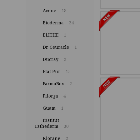
Avene
18
Bioderma
34
BLITHE
1
Dr. Ceuracle
1
Ducray
2
Etat Pur
15
FarmaBox
2
Filorga
4
Guam
1
Institut
Esthederm
30
Klorane
2