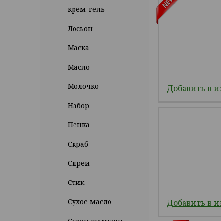
крем-гель
Лосьон
Маска
Масло
Молочко
Добавить в и
Набор
Пенка
Скраб
Спрей
Стик
Сухое масло
Добавить в и
Сухой шампунь