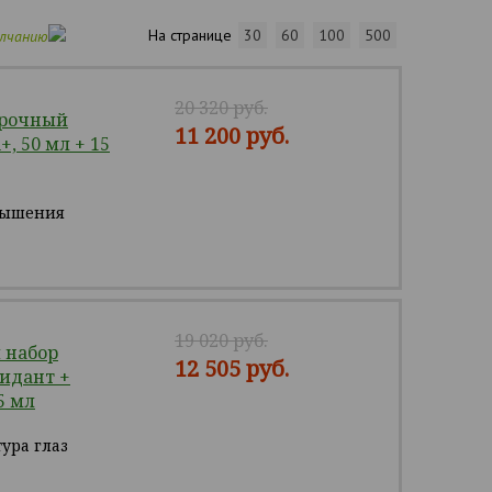
На странице
30
60
100
500
олчанию
20 320 руб.
арочный
11 200 руб.
+, 50 мл + 15
вышения
19 020 руб.
 набор
12 505 руб.
сидант +
5 мл
ура глаз