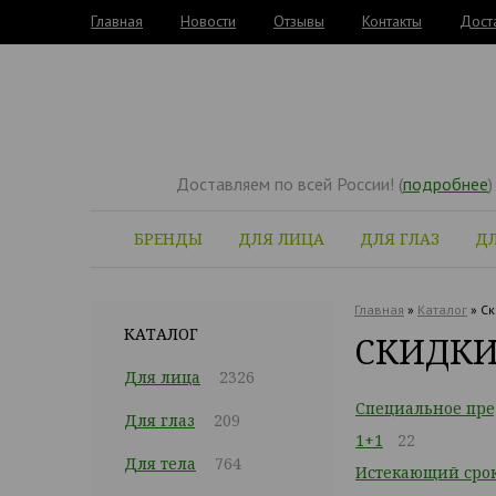
Главная
Новости
Отзывы
Контакты
Дост
Доставляем по всей России! (
подробнее
)
БРЕНДЫ
ДЛЯ ЛИЦА
ДЛЯ ГЛАЗ
ДЛ
Главная
»
Каталог
»
Ск
КАТАЛОГ
СКИДК
Для лица
2326
Специальное пр
Для глаз
209
1+1
22
Для тела
764
Истекающий срок