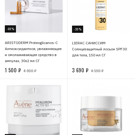
-69%
-20%
ARISTODERM Proteoglicanos-C
LIERAC САНИССИМ
Антиоксидантное, увлажняющее
Солнцезащитный лосьон SPF30
и омолаживающее средство в
для тела, 150 мл СГ
ампулах, 30х2 мл СГ
1 500 ₽
3 690 ₽
4 900 ₽
4 590 ₽