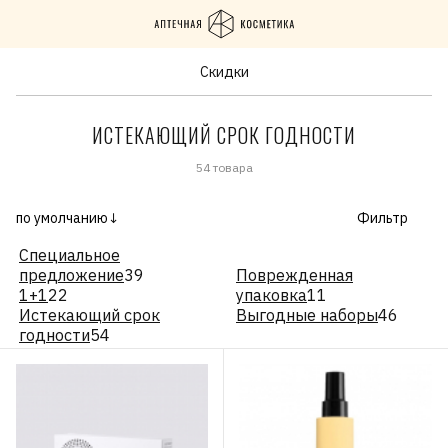
Скидки
ИСТЕКАЮЩИЙ СРОК ГОДНОСТИ
54 товара
по умолчанию↓
Фильтр
Специальное
предложение
39
Поврежденная
1+1
22
упаковка
11
Истекающий срок
Выгодные наборы
46
годности
54