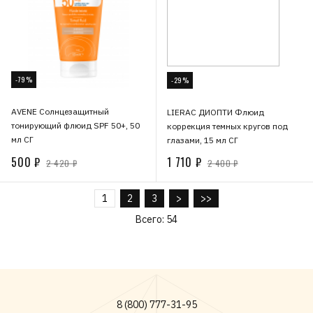
-79%
-29%
AVENE Солнцезащитный
LIERAC ДИОПТИ Флюид
тонирующий флюид SPF 50+, 50
коррекция темных кругов под
мл СГ
глазами, 15 мл СГ
500 ₽
1 710 ₽
2 420 ₽
2 400 ₽
1
2
3
>
>>
Всего: 54
8 (800) 777-31-95