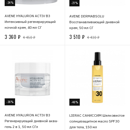
-24%
-21%
AVENE HYALURON ACTIV B3
AVENE DERMABSOLU
Интенсивный регенерирующий
Восстанавливающий дневной
ночной крем, 40 мл СГ
крем, 50 мл СГ
3 360 ₽
3 510 ₽
4 450 ₽
4 430 ₽
-36%
-46%
AVENE HYALURON ACTIV B3
LIERAC САНИССИМ Шелковистое
Регенерирующий дневной аква-
солнцезащитное масло SPF30
гель 2 в 1, 50 мл СГл
для тела, 150 мл