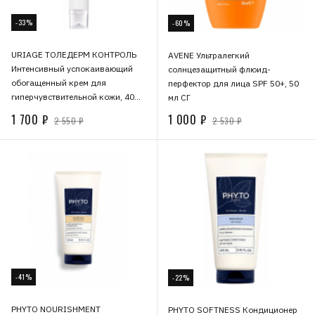
-33%
-60%
URIAGE ТОЛЕДЕРМ КОНТРОЛЬ
AVENE Ультралегкий
Интенсивный успокаивающий
солнцезащитный флюид-
обогащенный крем для
перфектор для лица SPF 50+, 50
гиперчувствительной кожи, 40
мл СГ
мл СГ
1 700 ₽
1 000 ₽
2 550 ₽
2 530 ₽
-41%
-22%
PHYTO NOURISHMENT
PHYTO SOFTNESS Кондиционер