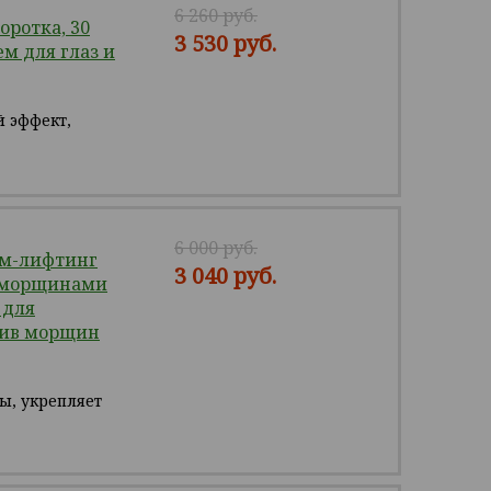
6 260 руб.
ротка, 30
3 530 руб.
ем для глаз и
 эффект,
6 000 руб.
м-лифтинг
3 040 руб.
с морщинами
 для
тив морщин
ы, укрепляет