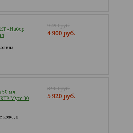
9 490 руб.
ET «Набор
4 900 руб.
мл
солнца
8 900 руб.
 50 мл,
5 920 руб.
REP Мусс 30
 коже, в