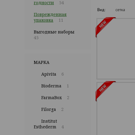
годности
54
Вид:
сетка
Поврежденная
упаковка
11
Выгодные наборы
45
МАРКА
Apivita
6
Bioderma
1
FarmaBox
2
Filorga
2
Institut
Esthederm
4