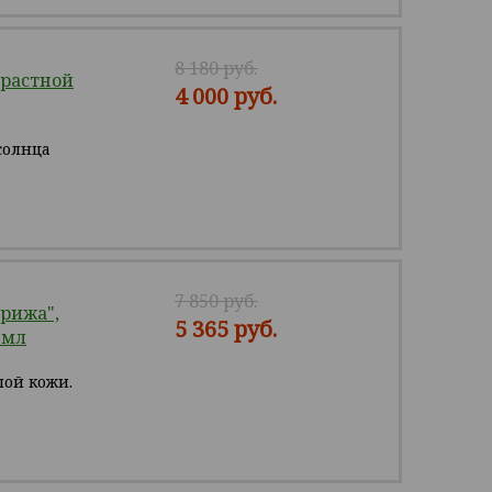
8 180 руб.
растной
4 000 руб.
солнца
7 850 руб.
рижа",
5 365 руб.
 мл
лой кожи.