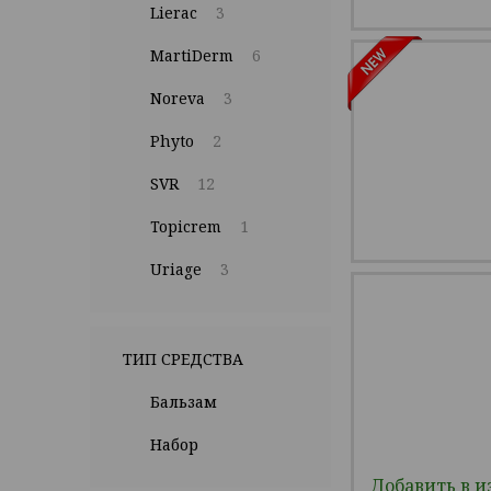
Lierac
3
MartiDerm
6
Noreva
3
Phyto
2
SVR
12
Topicrem
1
Uriage
3
ТИП СРЕДСТВА
Бальзам
Набор
Добавить в и