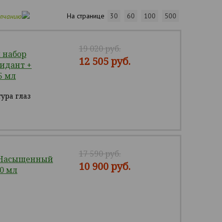
На странице
30
60
100
500
олчанию
19 020 руб.
 набор
12 505 руб.
сидант +
5 мл
ура глаз
17 590 руб.
 Насыщенный
10 900 руб.
20 мл