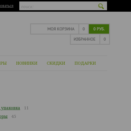
оваться
МОЯ КОРЗИНА
0
0 РУБ.
ИЗБРАННОЕ
0
ОРЫ
НОВИНКИ
СКИДКИ
ПОДАРКИ
 упаковка
11
оры
45