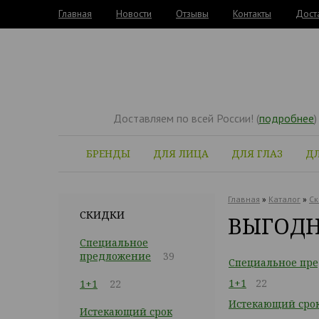
Главная
Новости
Отзывы
Контакты
Дост
Доставляем по всей России! (
подробнее
)
БРЕНДЫ
ДЛЯ ЛИЦА
ДЛЯ ГЛАЗ
ДЛ
Главная
»
Каталог
»
Ск
СКИДКИ
ВЫГОДН
Специальное
предложение
39
Специальное пр
1+1
22
1+1
22
Истекающий срок
Истекающий срок