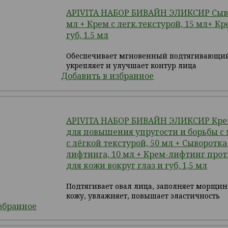
APIVITA НАБОР БИВАЙН ЭЛИКСИР Сыво
мл + Крем с легк.текстурой, 15 мл+ Кр
губ, 1.5 мл
Обеспечивает мгновенный подтягивающий
укрепляет и улучшает контур лица
Добавить в избранное
APIVITA НАБОР БИВАЙН ЭЛИКСИР Кре
для повышения упругости и борьбы 
с лёгкой текстурой, 50 мл + Сыворотка
лифтинга, 10 мл + Крем-лифтинг про
для кожи вокруг глаз и губ, 1,5 мл
Подтягивает овал лица, заполняет морщин
кожу, увлажняет, повышает эластичность
збранное