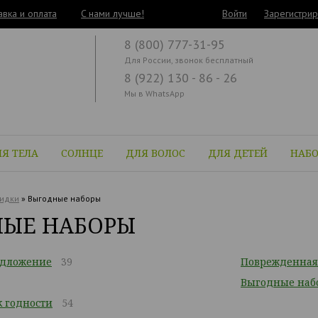
авка и оплата
C нами лучше!
Войти
Зарегистрир
8 (800) 777-31-95
Для России, звонок бесплатный
8 (922) 130 - 86 - 26
Мы в WhatsApp
Я ТЕЛА
СОЛНЦЕ
ДЛЯ ВОЛОС
ДЛЯ ДЕТЕЙ
НАБ
идки
»
Выгодные наборы
ЫЕ НАБОРЫ
едложение
39
Поврежденная
Выгодные наб
 годности
54