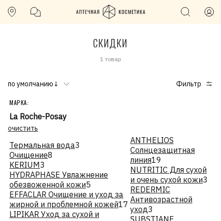
СКИДКИ
1 товар
по умолчанию↓
Фильтр
МАРКА:
La Roche-Posay
очистить
ANTHELIOS
Термальная вода
3
Солнцезащитная
Очищение
8
линия
19
KERIUM
3
NUTRITIC Для сухой
HYDRAPHASE Увлажнение
и очень сухой кожи
3
обезвоженной кожи
5
REDERMIC
EFFACLAR Очищение и уход за
Антивозрастной
жирной и проблемной кожей
17
уход
3
LIPIKAR Уход за сухой и
SUBSTIANE