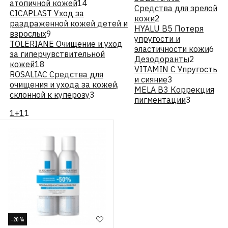
атопичной кожей
14
Средства для зрелой
CICAPLAST Уход за
кожи
2
раздраженной кожей детей и
HYALU В5 Потеря
взрослых
9
упругости и
TOLERIANE Очищение и уход
эластичности кожи
6
за гиперчувствительной
Дезодоранты
2
кожей
18
VITAMIN C Упругость
ROSALIAC Средства для
и сияние
3
очищения и ухода за кожей,
MELA B3 Коррекция
склонной к куперозу
3
пигментации
3
1+1
1
-20%