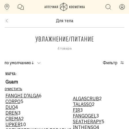
Для тела
УВЛАЖНЕНИЕ/ПИТАНИЕ
4 товара
по умолчанию↓
Фильтр
МАРКА:
Guam
очистить
FANGHI D'ALGA
6
ALGASCRUB
2
CORPO
5
TALASSO
2
DUO
4
FIR
3
DREN
3
FANGOGEL
3
CREMA
2
SEATHERAPY
5
UPKER
10
INTHENSO
4