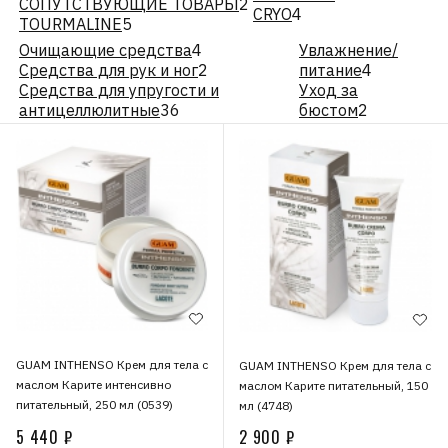
СОПУТСТВУЮЩИЕ ТОВАРЫ
2
CRYO
4
TOURMALINE
5
Очищающие средства
4
Увлажнение/
Средства для рук и ног
2
питание
4
Средства для упругости и
Уход за
антицеллюлитные
36
бюстом
2
GUAM INTHENSO Крем для тела с
GUAM INTHENSO Крем для тела с
маслом Карите интенсивно
маслом Карите питательный, 150
питательный, 250 мл (0539)
мл (4748)
5 440 ₽
2 900 ₽