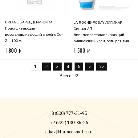
URIAGE БАРЬЕДЕРМ-ЦИКА
LA ROCHE-POSAY ЛИПИКАР
Подсушивающий
Синдэт АП+
восстанавливающий спрей с Cu-
Липидовосстанавливающий
Zn, 100 мл
очищающий крем-гель для лица
и тела младенцев, детей и
1 800 ₽
1 580 ₽
взрослых, 200 мл
1
2
3
4
5
>
>>
Всего: 92
8 (800) 777-31-95
+7 (922) 130-86-26
zakaz@farmcosmetica.ru