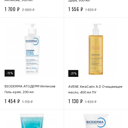
душа, 500 мл
1 700 ₽
1 556 ₽
2 000 ₽
1 830 ₽
-15%
-21%
BIODERMA АТОДЕРМ Интенсив
AVENE XeraCalm A.D Очищающее
Гель-крем, 200 мл
масло, 400 мл ПУ
1 454 ₽
1 130 ₽
1 710 ₽
1 430 ₽