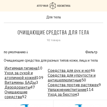
Для тела
ОЧИЩАЮЩИЕ СРЕДСТВА ДЛЯ ТЕЛА
92 товара
по умолчанию↓
Фильтр
Очищающие средства для разных типов кожи, лица и тела
Интимная гигиена
10
Средства для рук и ног
46
Уход за сухой и
Средства для упругости и
атопичной кожей
109
антицеллюлитные
50
Витамины, БАДы
3
Средства против растяжек
9
Дезодоранты
47
Увлажнение/питание
114
Очищающие
Уход за бюстом
3
средства
92