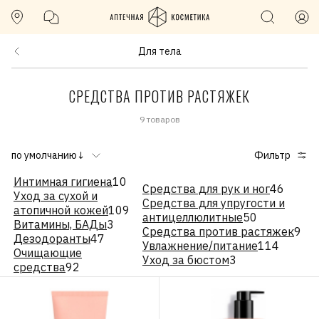
Для тела
СРЕДСТВА ПРОТИВ РАСТЯЖЕК
9 товаров
по умолчанию↓
Фильтр
Интимная гигиена
10
Средства для рук и ног
46
Уход за сухой и
Средства для упругости и
атопичной кожей
109
антицеллюлитные
50
Витамины, БАДы
3
Средства против растяжек
9
Дезодоранты
47
Увлажнение/питание
114
Очищающие
Уход за бюстом
3
средства
92