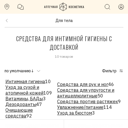
Для тела
СРЕДСТВА ДЛЯ ИНТИМНОЙ ГИГИЕНЫ С
ДОСТАВКОЙ
10 товаров
по умолчанию↓
Фильтр
Интимная гигиена
10
Средства для рук и ног
46
Уход за сухой и
Средства для упругости и
атопичной кожей
109
антицеллюлитные
50
Витамины, БАДы
3
Средства против растяжек
9
Дезодоранты
47
Увлажнение/питание
114
Очищающие
Уход за бюстом
3
средства
92