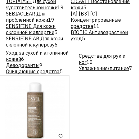
TOPIALYSE Для сухой
CICAVIT Восстановление
чувствительной кожи
19
кожи
5
SEBIACLEAR Для
[A] [B3] [C]
проблемной кожи
19
Концентрированные
SENSIFINE Для кожи
средства
11
склонной к аллергии
5
BIOTIC Антивозрастной
SENSIFINE AR Для кожи
уход
5
склонной к куперозу
6
Уход за сухой и атопичной
Средства для рук и
кожей
6
ног
10
Дезодоранты
9
Увлажнение/питание
7
Очищающие средства
5