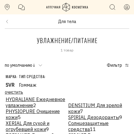
Для тела
УВЛАЖНЕНИЕ/ПИТАНИЕ
1 товар
по умолчанию↓
Фильтр
МАРКА:
ТИП СРЕДСТВА:
SVR
Гоммаж
очистить
HYDRALIANE Ежедневное
увлажнение
2
DENSITIUM Для зрелой
PHYSIOPURE Очищение
кожи
7
кожи
5
SPIRIAL Дезодоранты
9
XERIAL Для сухой и
Солнцезащитные
огрубевшей кожи
9
средства
11