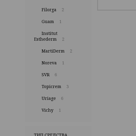
Filorga
2
Guam
1
Institut
Esthederm
2
MartiDerm
2
Noreva
1
SVR
6
Topicrem
3
Uriage
6
Vichy
1
ТИП СРЕДСТВА