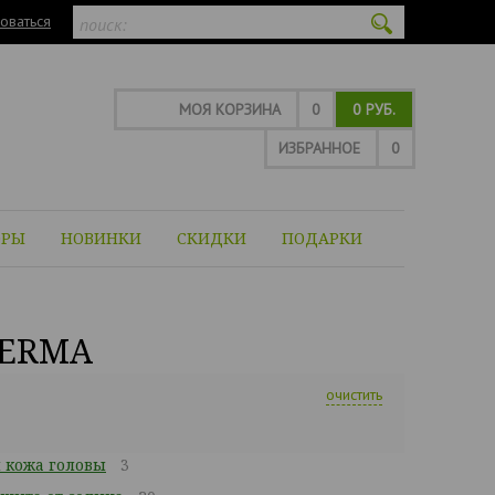
оваться
МОЯ КОРЗИНА
0
0 РУБ.
ИЗБРАННОЕ
0
ОРЫ
НОВИНКИ
СКИДКИ
ПОДАРКИ
DERMA
очистить
 кожа головы
3