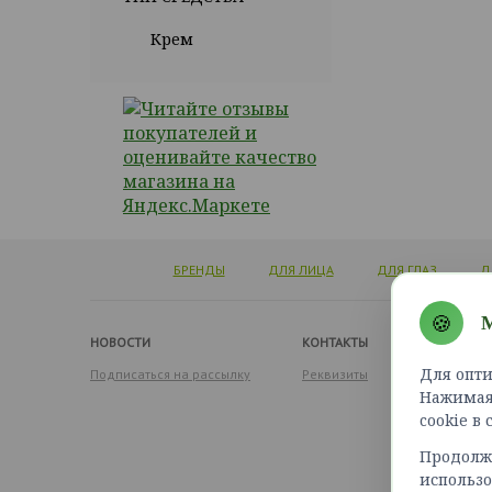
Крем
БРЕНДЫ
ДЛЯ ЛИЦА
ДЛЯ ГЛАЗ
Д
🍪
М
НОВОСТИ
КОНТАКТЫ
Для опти
Подписаться на рассылку
Реквизиты
Нажимая 
cookie в
Продолжа
использо