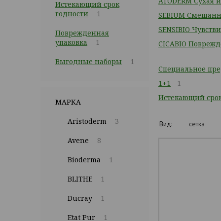
ATODERM Сухая и
Истекающий срок
годности
1
SEBIUM Смешанн
SENSIBIO Чувств
Поврежденная
упаковка
1
CICABIO Поврежд
Выгодные наборы
1
Специальное пр
1+1
1
Истекающий срок
МАРКА
Aristoderm
3
Вид:
сетка
Avene
8
Bioderma
1
BLITHE
1
Ducray
1
Etat Pur
1