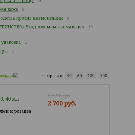
щита от солнца
20
кая кожа
2
едства против пигментации
6
ЕРИНСТВО» Уход для мамы и малыша
10
 упаковка
1
оры
1
На странице
30
60
100
500
олчанию
3 370 руб.
, 40 мл
2 700 руб.
ями и розацеа