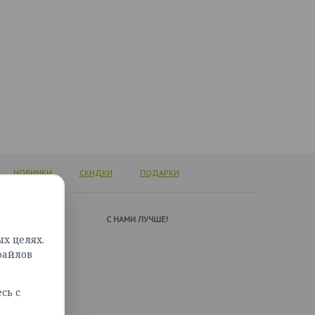
НОВИНКИ
СКИДКИ
ПОДАРКИ
А ПОДДЕРЖКИ
C НАМИ ЛУЧШЕ!
х целях.
ься с нами
файлов
сайта
сь с