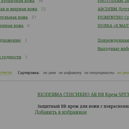
 атопичная кожа
36
PHOTODERM За
ая и жирная кожа
22
ABCDERM Детс
ительная кожа
27
PIGMENTBIO Ср
енная кожа
6
ПОЛКА «Х МАТ
едложение
1
Поврежденная
Выгодные наб
 годности
1
список
Сортировка:
по цене
по алфавиту
по популярности
по ум
BIODERMA СЕНСИБИО AR BВ Крем SPF30
Защитный BB-крем для кожи с покраснени
Добавить в избранное