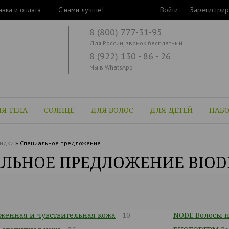
авка и оплата
C нами лучше!
Войти
Зарегистрир
8 (800) 777-31-95
Для России, звонок бесплатный
8 (922) 130 - 86 - 26
Мы в WhatsApp
Я ТЕЛА
СОЛНЦЕ
ДЛЯ ВОЛОС
ДЛЯ ДЕТЕЙ
НАБ
идки
»
Специальное предложение
ЛЬНОЕ ПРЕДЛОЖЕНИЕ BIO
женная и чувствительная кожа
10
NODE Волосы и