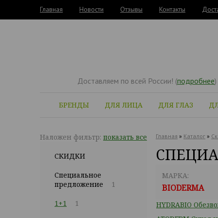
Главная
Новости
Отзывы
Контакты
Дост
Доставляем по всей России! (
подробнее
)
БРЕНДЫ
ДЛЯ ЛИЦА
ДЛЯ ГЛАЗ
ДЛ
Наложен фильтр:
показать все
Главная
»
Каталог
»
Ск
СПЕЦИА
СКИДКИ
Специальное
МАРКА:
предложение
1
BIODERMA
1+1
1
HYDRABIO Обезво