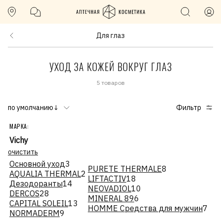
Для глаз
УХОД ЗА КОЖЕЙ ВОКРУГ ГЛАЗ
5 товаров
по умолчанию↓
Фильтр
МАРКА:
Vichy
очистить
Основной уход
3
PURETE THERMALE
8
AQUALIA THERMAL
2
LIFTACTIV
18
Дезодоранты
14
NEOVADIOL
10
DERCOS
28
MINERAL 89
6
CAPITAL SOLEIL
13
HOMME Средства для мужчин
7
NORMADERM
9