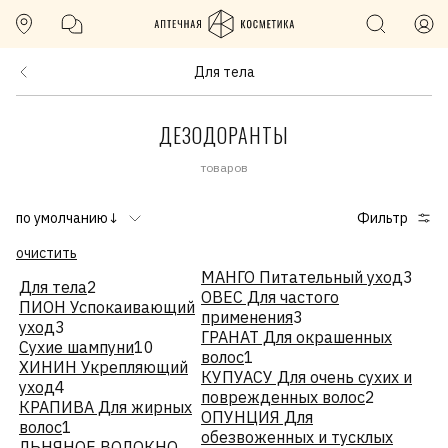
Для тела
ДЕЗОДОРАНТЫ
товаров
по умолчанию↓
Фильтр
очистить
МАНГО Питательный уход
3
Для тела
2
ОВЕС Для частого
ПИОН Успокаивающий
применения
3
уход
3
ГРАНАТ Для окрашенных
Сухие шампуни
10
волос
1
ХИНИН Укрепляющий
КУПУАСУ Для очень сухих и
уход
4
поврежденных волос
2
КРАПИВА Для жирных
ОПУНЦИЯ Для
волос
1
обезвоженных и тусклых
ЛЬНЯНОЕ ВОЛОКНО