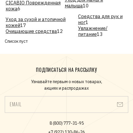
CICABIO Поврежденная
малыша
10
кожа
6
Средства для рук и
Уход за сухой и атопичной
ног
1
кожей
17
Увлажнение/
Очищающие средства
12
питание
13
Список пуст
ПОДПИСАТЬСЯ НА РАССЫЛКУ
Узнавайте первым о новых товарах,
акциях и распродажах
EMAIL
8 (800) 777-31-95
+7 (922) 130-86-26