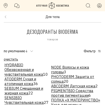
Для тела
ДЕЗОДОРАНТЫ BIODERMA
товаров
по умолчанию↓
Фильтр
очистить
HYDRABIO
NODE Волосы и кожа
Обезвоженная и
головы
3
чувствительная кожа
10
PHOTODERM Защита от
ATODERM Сухая и
солнца
20
атопичная кожа
36
ABCDERM Детская кожа
2
SEBIUM Смешанная и
PIGMENTBIO Средства
жирная кожа
22
против пигментации
6
SENSIBIO
ПОЛКА «Х МАТЕРИНСТВО»
Чувствительная кожа
27
Уход для мамы и