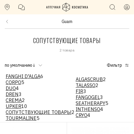
Guam
СОПУТСТВУЮЩИЕ ТОВАРЫ
2 товара
по умолчанию↓
Фильтр
FANGHI D'ALGA
6
ALGASCRUB
2
CORPO
5
TALASSO
2
DUO
4
FIR
3
DREN
3
FANGOGEL
3
CREMA
2
SEATHERAPY
5
UPKER
10
INTHENSO
4
СОПУТСТВУЮЩИЕ ТОВАРЫ
2
CRYO
4
TOURMALINE
5