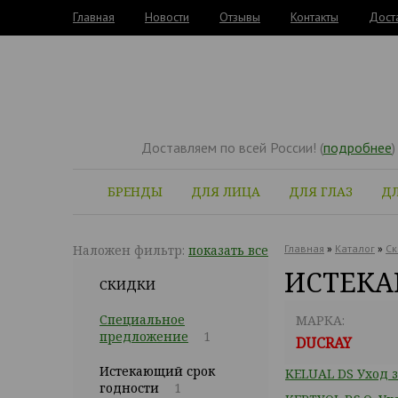
Главная
Новости
Отзывы
Контакты
Дост
Доставляем по всей России! (
подробнее
)
БРЕНДЫ
ДЛЯ ЛИЦА
ДЛЯ ГЛАЗ
ДЛ
Наложен фильтр:
показать все
Главная
»
Каталог
»
Ск
ИСТЕКА
СКИДКИ
Специальное
МАРКА:
предложение
1
DUCRAY
Истекающий срок
KELUAL DS Уход 
годности
1