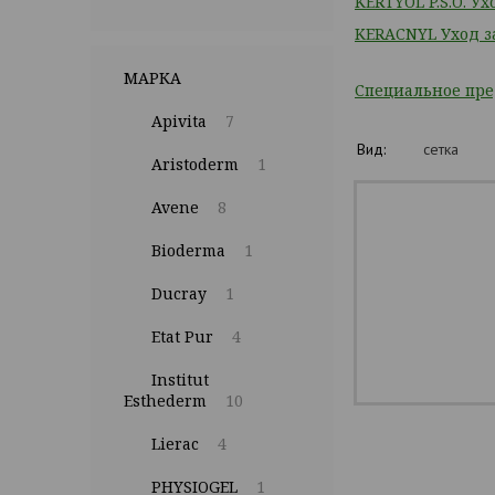
KERTYOL P.S.O. У
KERACNYL Уход з
МАРКА
Специальное пр
Apivita
7
Вид:
сетка
Aristoderm
1
Avene
8
Bioderma
1
Ducray
1
Etat Pur
4
Institut
Esthederm
10
Lierac
4
PHYSIOGEL
1