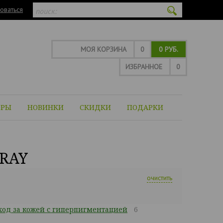
оваться
МОЯ КОРЗИНА
0
0 РУБ.
ИЗБРАННОЕ
0
ОРЫ
НОВИНКИ
СКИДКИ
ПОДАРКИ
RAY
очистить
од за кожей с гиперпигментацией
6