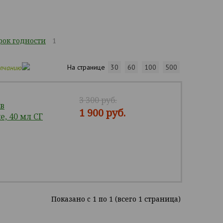
ок годности
1
На странице
30
60
100
500
олчанию
3 300 руб.
в
1 900 руб.
, 40 мл СГ
Показано c 1 по 1 (всего 1 страница)