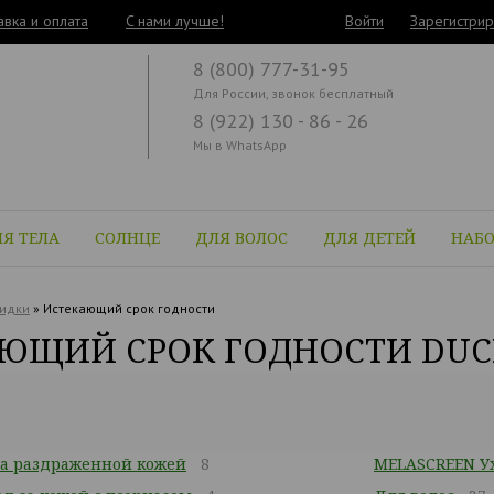
авка и оплата
C нами лучше!
Войти
Зарегистрир
8 (800) 777-31-95
Для России, звонок бесплатный
8 (922) 130 - 86 - 26
Мы в WhatsApp
Я ТЕЛА
СОЛНЦЕ
ДЛЯ ВОЛОС
ДЛЯ ДЕТЕЙ
НАБ
идки
»
Истекающий срок годности
ЮЩИЙ СРОК ГОДНОСТИ DUC
за раздраженной кожей
8
MELASCREEN Ух