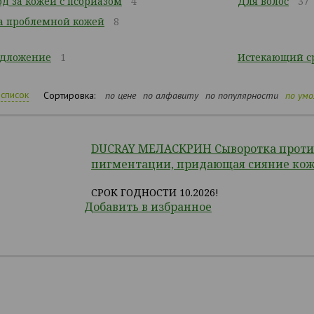
ход за кожей с псориазом
4
Для волос
37
а проблемной кожей
8
едложение
1
Истекающий ср
список
Сортировка:
по цене
по алфавиту
по популярности
по ум
DUCRAY МЕЛАСКРИН Сыворотка проти
пигментации, придающая сияние коже
СРОК ГОДНОСТИ 10.2026!
Добавить в избранное