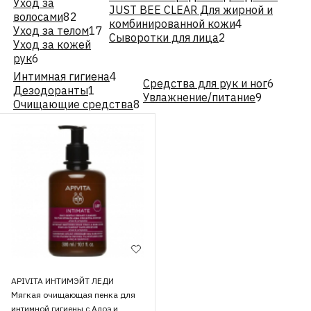
Уход за
JUST BEE CLEAR Для жирной и
волосами
82
комбинированной кожи
4
Уход за телом
17
Сыворотки для лица
2
Уход за кожей
рук
6
Интимная гигиена
4
Средства для рук и ног
6
Дезодоранты
1
Увлажнение/питание
9
Очищающие средства
8
APIVITA ИНТИМЭЙТ ЛЕДИ
Мягкая очищающая пенка для
интимной гигиены с Алоэ и