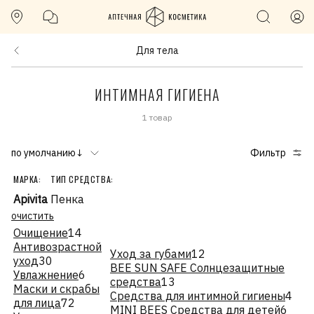
Для тела
ИНТИМНАЯ ГИГИЕНА
1 товар
по умолчанию↓
Фильтр
МАРКА:
ТИП СРЕДСТВА:
Apivita
Пенка
очистить
Очищение
14
Антивозрастной
Уход за губами
12
уход
30
BEE SUN SAFE Солнцезащитные
Увлажнение
6
средства
13
Маски и скрабы
Средства для интимной гигиены
4
для лица
72
MINI BEES Средства для детей
6