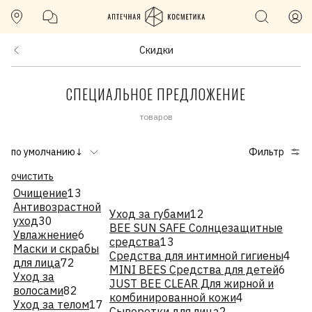
Скидки
СПЕЦИАЛЬНОЕ ПРЕДЛОЖЕНИЕ
товаров
по умолчанию↓
Фильтр
очистить
Очищение
13
Антивозрастной
Уход за губами
12
уход
30
BEE SUN SAFE Солнцезащитные
Увлажнение
6
средства
13
Маски и скрабы
Средства для интимной гигиены
4
для лица
72
MINI BEES Средства для детей
6
Уход за
JUST BEE CLEAR Для жирной и
волосами
82
комбинированной кожи
4
Уход за телом
17
Сыворотки для лица
2