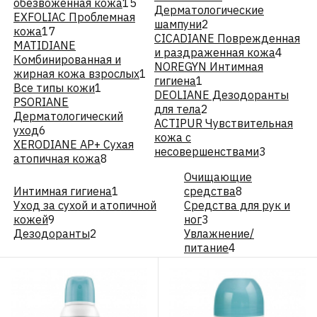
обезвоженная кожа
15
Дерматологические
EXFOLIAC Проблемная
шампуни
2
кожа
17
CICADIANE Поврежденная
MATIDIANE
и раздраженная кожа
4
Комбинированная и
NOREGYN Интимная
жирная кожа взрослых
1
гигиена
1
Все типы кожи
1
DEOLIANE Дезодоранты
PSORIANE
для тела
2
Дерматологический
ACTIPUR Чувствительная
уход
6
кожа с
XERODIANE АР+ Сухая
несовершенствами
3
атопичная кожа
8
Очищающие
Интимная гигиена
1
средства
8
Уход за сухой и атопичной
Средства для рук и
кожей
9
ног
3
Дезодоранты
2
Увлажнение/
питание
4