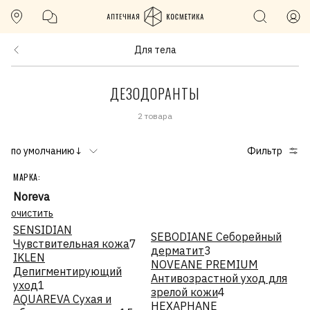
Для тела
ДЕЗОДОРАНТЫ
2 товара
по умолчанию↓
Фильтр
МАРКА:
Noreva
очистить
SENSIDIAN
SEBODIANE Себорейный
Чувствительная кожа
7
дерматит
3
IKLEN
NOVEANE PREMIUM
Депигментирующий
Антивозрастной уход для
уход
1
зрелой кожи
4
AQUAREVA Сухая и
HEXAPHANE