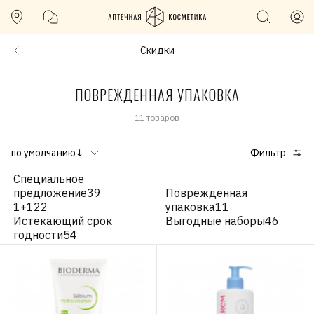
Скидки
ПОВРЕЖДЕННАЯ УПАКОВКА
11 товаров
по умолчанию↓
Фильтр
Специальное
предложение
39
Поврежденная
1+1
22
упаковка
11
Истекающий срок
Выгодные наборы
46
годности
54