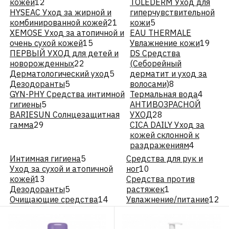
кожей
12
TOLEDERM Уход для
HYSEAC Уход за жирной и
гиперчувствительной
комбинированной кожей
21
кожи
5
XEMOSE Уход за атопичной и
EAU THERMALE
очень сухой кожей
15
Увлажнение кожи
19
ПЕРВЫЙ УХОД для детей и
DS Средства
новорожденных
22
(Себорейный
Дерматологический уход
5
дерматит и уход за
Дезодоранты
5
волосами)
8
GYN-PHY Средства интимной
Термальная вода
4
гигиены
5
АНТИВОЗРАСНОЙ
BARIESUN Солнцезащитная
УХОД
28
гамма
29
CICA DAILY Уход за
кожей склонной к
раздражениям
4
Интимная гигиена
5
Средства для рук и
Уход за сухой и атопичной
ног
10
кожей
13
Средства против
Дезодоранты
5
растяжек
1
Очищающие средства
14
Увлажнение/питание
12