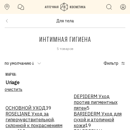
Для тела
ИНТИМНАЯ ГИГИЕНА
5 товаров
по умолчанию↓
Фильтр
МАРКА:
Uriage
очистить
DEPIDERM Уход
против пигментных
ОСНОВНОЙ УХОД
39
пятен
5
ROSELIANE Уход за
BARIEDERM Уход для
гиперчувствительной,
сухой и атопичной
склонной к покраснениям
кожи
19