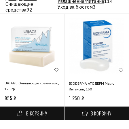
Увлажнение/питание
114
Очищающие
Уход за бюстом
3
средства
92
URIAGE Очищающее крем-мыло,
BIODERMA АТОДЕРМ Мыло
125 гр
Интенсив, 150 г
955 ₽
1 250 ₽
В КОРЗИНУ
В КОРЗИНУ