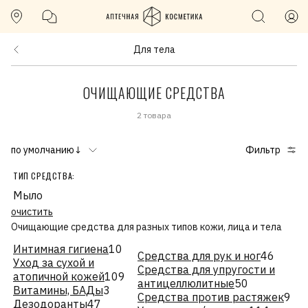
Для тела
ОЧИЩАЮЩИЕ СРЕДСТВА
2 товара
по умолчанию↓
Фильтр
ТИП СРЕДСТВА:
Мыло
очистить
Очищающие средства для разных типов кожи, лица и тела
Интимная гигиена
10
Средства для рук и ног
46
Уход за сухой и
Средства для упругости и
атопичной кожей
109
антицеллюлитные
50
Витамины, БАДы
3
Средства против растяжек
9
Дезодоранты
47