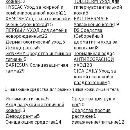
кожей
12
TOLEDERM Уход для
HYSEAC Уход за жирной и
гиперчувствительной
комбинированной кожей
21
кожи
5
XEMOSE Уход за атопичной и
EAU THERMALE
очень сухой кожей
15
Увлажнение кожи
19
ПЕРВЫЙ УХОД для детей и
DS Средства
новорожденных
22
(Себорейный
Дерматологический уход
5
дерматит и уход за
Дезодоранты
5
волосами)
8
GYN-PHY Средства интимной
Термальная вода
4
гигиены
5
АНТИВОЗРАСНОЙ
BARIESUN Солнцезащитная
УХОД
28
гамма
29
CICA DAILY Уход за
кожей склонной к
раздражениям
4
Очищающие средства для разных типов кожи, лица и тела
Интимная гигиена
5
Средства для рук и
Уход за сухой и атопичной
ног
10
кожей
13
Средства против
Дезодоранты
5
растяжек
1
Очищающие средства
14
Увлажнение/питание
12