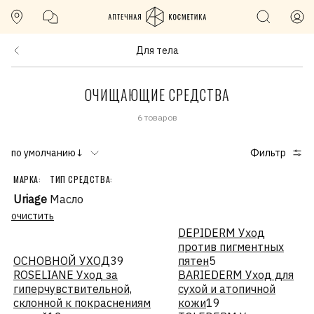
Для тела
ОЧИЩАЮЩИЕ СРЕДСТВА
6 товаров
по умолчанию↓
Фильтр
МАРКА:
ТИП СРЕДСТВА:
Uriage
Масло
очистить
DEPIDERM Уход
против пигментных
ОСНОВНОЙ УХОД
39
пятен
5
ROSELIANE Уход за
BARIEDERM Уход для
гиперчувствительной,
сухой и атопичной
склонной к покраснениям
кожи
19