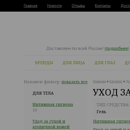
Главная
Новости
Отзывы
Контакты
Дост
Доставляем по всей России! (
подробнее
)
БРЕНДЫ
ДЛЯ ЛИЦА
ДЛЯ ГЛАЗ
ДЛ
Наложен фильтр:
показать все
Главная
»
Каталог
»
Дл
УХОД З
ДЛЯ ТЕЛА
Интимная гигиена
ТИП СРЕДСТВА:
10
Гель
Уход за сухой и
Интимная гигие
атопичной кожей
Уход за сухой и 