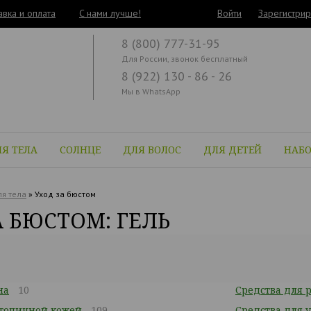
авка и оплата
C нами лучше!
Войти
Зарегистрир
8 (800) 777-31-95
Для России, звонок бесплатный
8 (922) 130 - 86 - 26
Мы в WhatsApp
Я ТЕЛА
СОЛНЦЕ
ДЛЯ ВОЛОС
ДЛЯ ДЕТЕЙ
НАБ
я тела
»
Уход за бюстом
А БЮСТОМ: ГЕЛЬ
на
10
Средства для р
атопичной кожей
109
Средства для 