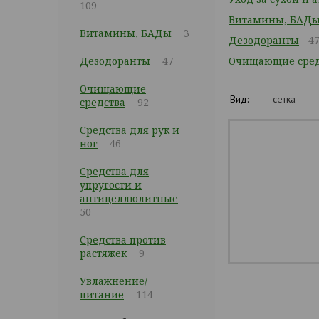
109
Витамины, БАД
Витамины, БАДы
3
Дезодоранты
4
Дезодоранты
47
Очищающие сред
Очищающие
Вид:
сетка
средства
92
Средства для рук и
ног
46
Средства для
упругости и
антицеллюлитные
50
Средства против
растяжек
9
Увлажнение/
питание
114