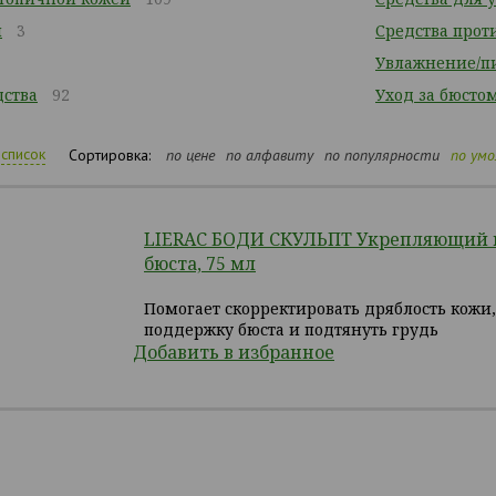
ы
3
Средства прот
7
Увлажнение/п
ства
92
Уход за бюсто
список
Сортировка:
по цене
по алфавиту
по популярности
по ум
LIERAC БОДИ СКУЛЬПТ Укрепляющий г
бюста, 75 мл
Помогает скорректировать дряблость кожи,
поддержку бюста и подтянуть грудь
Добавить в избранное