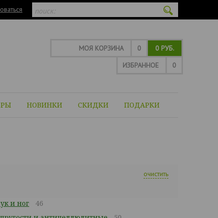
оваться
МОЯ КОРЗИНА
0
0 РУБ.
ИЗБРАННОЕ
0
ОРЫ
НОВИНКИ
СКИДКИ
ПОДАРКИ
очистить
ук и ног
46
упругости и антицеллюлитные
50