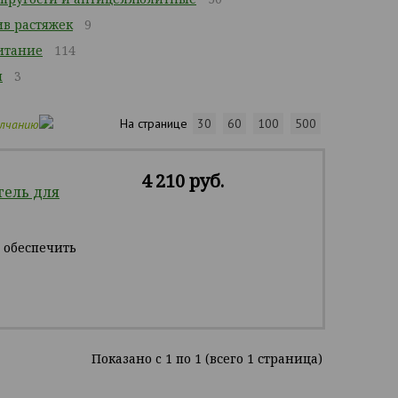
ив растяжек
9
итание
114
м
3
На странице
30
60
100
500
олчанию
4 210 руб.
ель для
 обеспечить
Показано c 1 по 1 (всего 1 страница)