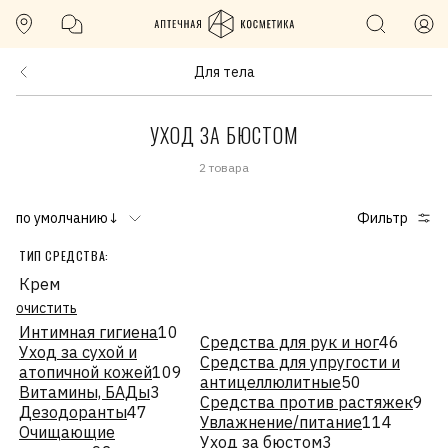
Для тела
УХОД ЗА БЮСТОМ
2 товара
по умолчанию↓
Фильтр
ТИП СРЕДСТВА:
Крем
очистить
Интимная гигиена
10
Средства для рук и ног
46
Уход за сухой и
Средства для упругости и
атопичной кожей
109
антицеллюлитные
50
Витамины, БАДы
3
Средства против растяжек
9
Дезодоранты
47
Увлажнение/питание
114
Очищающие
Уход за бюстом
3