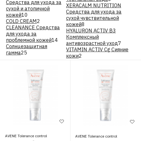
Средства для ухода за
XERACALM NUTRITION
сухой и атопичной
Средства для ухода за
кожей
10
сухой чувствительной
COLD CREAM
2
кожей
8
CLEANANCE Средства
HYALURON ACTIV B3
для ухода за
Комплексный
проблемной кожей
14
антивозрастной уход
7
Cолнцезащитная
VITAMIN ACTIV Cg Сияние
гамма
25
кожи
2
AVENE Tolerance control
AVENE Tolerance control