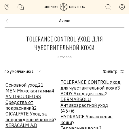
Avene
TOLERANCE CONTROL УХОД ДЛЯ
ЧУВСТВИТЕЛЬНОЙ КОЖИ
3 товара
по умолчанию↓
Фильтр
TOLERANCE CONTROL Уход
Основной уход
21
для чувствительной кожи
3
MEN Мужская гамма
4
BODY Уход для тела
2
ANTIROUGEURS
DERMABSOLU
Средства от
Антивозрастной уход
покраснений
2
(45+)
6
CICALFATE Уход за
HYDRANCE Увлажнение
поврежденной кожей
7
кожи
7
XERACALM A.D
Термальная вода
3