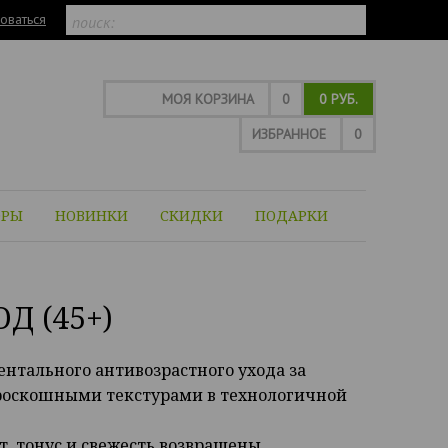
оваться
МОЯ КОРЗИНА
0
0 РУБ.
ИЗБРАННОЕ
0
ОРЫ
НОВИНКИ
СКИДКИ
ПОДАРКИ
 (45+)
нтального антивозрастного ухода за
 роскошными текстурами в технологичной
, тонус и свежесть возвращены.