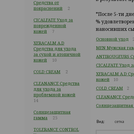
Средства от
покраснений
2
*После 5-ти дн
CICALFATE Уход за
% удовлетворен
поврежденной
наносивших сыв
кожей
7
Основной уход
XERACALM A.D
MEN Мужская га
Средства для ухода
за сухой и атопичной
ANTIROUGEURS Ср
кожей
10
CICALFATE Уход 
COLD CREAM
2
XERACALM A.D Сре
кожей
10
CLEANANCE Средства
COLD CREAM
2
для ухода за
проблемной кожей
CLEANANCE Средс
14
Cолнцезащитная
Cолнцезащитная
гамма
25
Вид:
сетка
TOLERANCE CONTROL