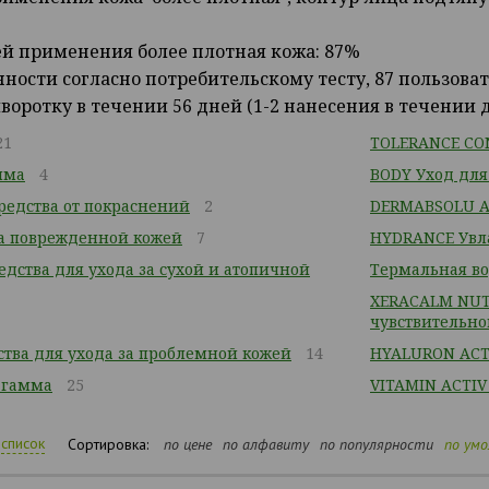
ей применения более плотная кожа: 87%
ности согласно потребительскому тесту, 87 пользовате
оротку в течении 56 дней (1-2 нанесения в течении 
21
TOLERANCE CON
мма
4
BODY Уход для
едства от покраснений
2
DERMABSOLU Ан
за поврежденной кожей
7
HYDRANCE Увл
дства для ухода за сухой и атопичной
Термальная в
XERACALM NUTR
чувствительно
тва для ухода за проблемной кожей
14
HYALURON ACT
 гамма
25
VITAMIN ACTIV
список
Сортировка:
по цене
по алфавиту
по популярности
по ум