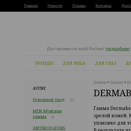
Главная
Новости
Отзывы
Контакты
Дост
Доставляем по всей России! (
подробнее
)
БРЕНДЫ
ДЛЯ ЛИЦА
ДЛЯ ГЛАЗ
ДЛ
Главная
»
Каталог
»
Av
AVENE
DERMAB
Основной уход
21
Гамма Dermabso
MEN Мужская
зрелой кожей. 
гамма
4
упаковке для т
ANTIROUGEURS
В результате п