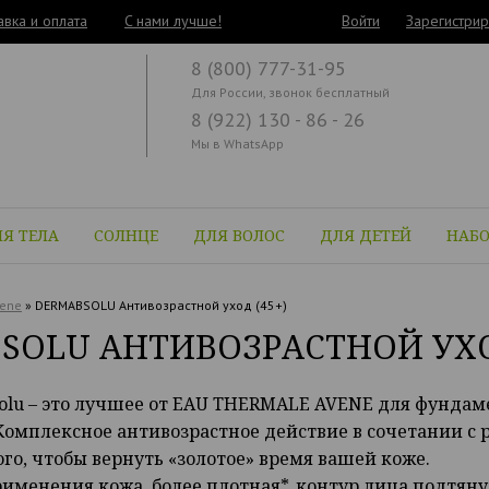
авка и оплата
C нами лучше!
Войти
Зарегистрир
8 (800) 777-31-95
Для России, звонок бесплатный
8 (922) 130 - 86 - 26
Мы в WhatsApp
Я ТЕЛА
СОЛНЦЕ
ДЛЯ ВОЛОС
ДЛЯ ДЕТЕЙ
НАБ
ene
»
DERMABSOLU Антивозрастной уход (45+)
SOLU АНТИВОЗРАСТНОЙ УХОД
lu – это лучшее от EAU THERMALE AVENE для фундаме
Комплексное антивозрастное действие в сочетании с
ого, чтобы вернуть «золотое» время вашей коже.
рименения кожа более плотная*, контур лица подтянут