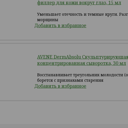
филлер для кожи вокруг глаз, 15 мл
Уменьшает отечность и темные круги. Раз
морщины
Добавить в избранное
AVENE DermAbsolu Скульптурирующа
концентрированная сыворотка, 30 мл
Восстанавливает треугольник молодости (о
борется с признаками старения
Добавить в избранное