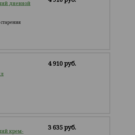
щий дневной
 старения
4 910 руб.
мл
3 635 руб.
ий крем-