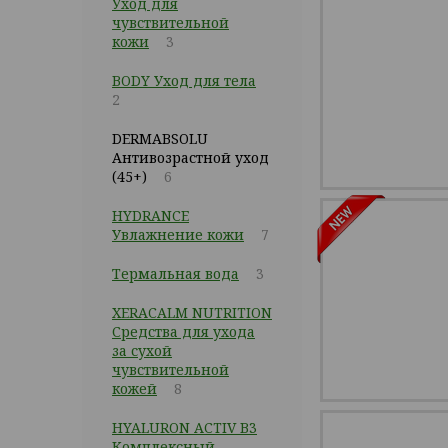
Уход для
чувствительной
кожи
3
BODY Уход для тела
2
DERMABSOLU
Антивозрастной уход
(45+)
6
HYDRANCE
Увлажнение кожи
7
Термальная вода
3
XERACALM NUTRITION
Средства для ухода
за сухой
чувствительной
кожей
8
HYALURON ACTIV B3
Комплексный