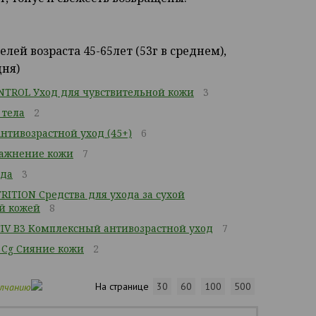
лей возраста 45-65лет (53г в среднем),
дня)
TROL Уход для чувствительной кожи
3
 тела
2
тивозрастной уход (45+)
6
ажнение кожи
7
ода
3
ITION Средства для ухода за сухой
й кожей
8
IV B3 Комплексный антивозрастной уход
7
 Cg Сияние кожи
2
На странице
30
60
100
500
олчанию