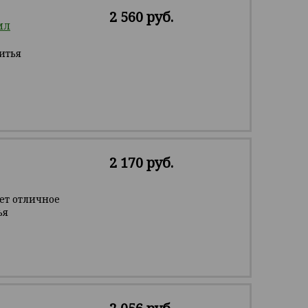
2 560 руб.
мл
итья
2 170 руб.
ет отличное
ья