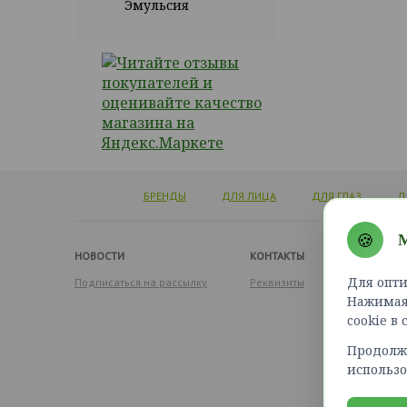
Эмульсия
БРЕНДЫ
ДЛЯ ЛИЦА
ДЛЯ ГЛАЗ
Д
🍪
М
НОВОСТИ
КОНТАКТЫ
Для опти
Подписаться на рассылку
Реквизиты
Нажимая 
cookie в
Продолжа
использо