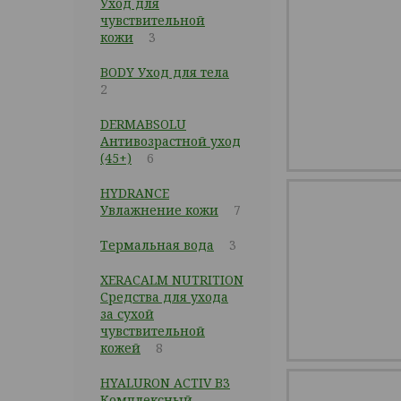
Уход для
чувствительной
кожи
3
BODY Уход для тела
2
DERMABSOLU
Антивозрастной уход
(45+)
6
HYDRANCE
Увлажнение кожи
7
Термальная вода
3
XERACALM NUTRITION
Средства для ухода
за сухой
чувствительной
кожей
8
HYALURON ACTIV B3
Комплексный