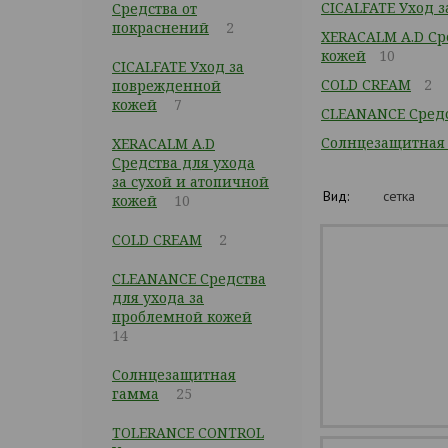
CICALFATE Уход 
Средства от
покраснений
2
XERACALM A.D Сре
кожей
10
CICALFATE Уход за
COLD CREAM
2
поврежденной
кожей
7
CLEANANCE Средс
Cолнцезащитная
XERACALM A.D
Средства для ухода
за сухой и атопичной
Вид:
сетка
кожей
10
COLD CREAM
2
CLEANANCE Средства
для ухода за
проблемной кожей
14
Cолнцезащитная
гамма
25
TOLERANCE CONTROL