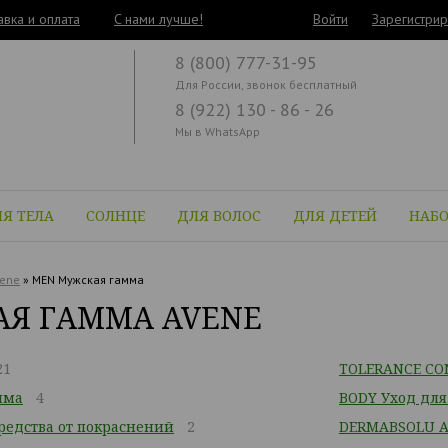
авка и оплата
C нами лучше!
Войти
Зарегистрир
8 (800) 777-31-95
Для России, звонок бесплатный
8 (922) 130 - 86 - 26
Мы в WhatsApp
Я ТЕЛА
СОЛНЦЕ
ДЛЯ ВОЛОС
ДЛЯ ДЕТЕЙ
НАБ
ene
»
MEN Мужская гамма
Я ГАММА AVENE
21
TOLERANCE CON
мма
4
BODY Уход для
едства от покраснений
2
DERMABSOLU Ан