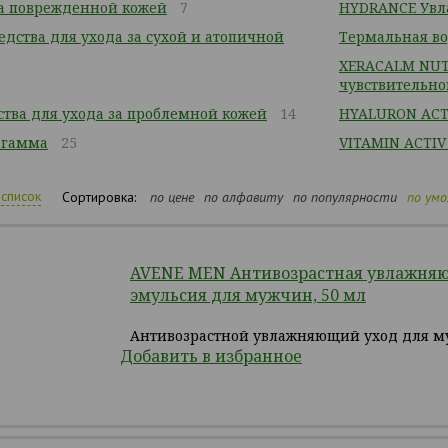
за поврежденной кожей
7
HYDRANCE Увл
дства для ухода за сухой и атопичной
Термальная в
XERACALM NUTR
чувствительно
тва для ухода за проблемной кожей
14
HYALURON ACT
 гамма
25
VITAMIN ACTIV
список
Сортировка:
по цене
по алфавиту
по популярности
по ум
AVENE MEN Антивозрастная увлажня
эмульсия для мужчин, 50 мл
Антивозрастной увлажняющий уход для 
Добавить в избранное