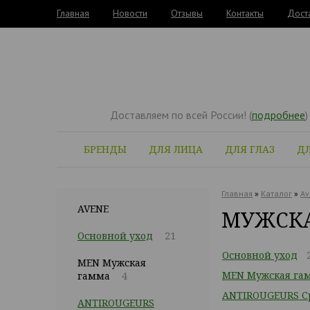
Главная
Новости
Отзывы
Контакты
Дост
Доставляем по всей России! (
подробнее
)
БРЕНДЫ
ДЛЯ ЛИЦА
ДЛЯ ГЛАЗ
ДЛ
Главная
»
Каталог
»
Av
AVENE
МУЖСКА
Основной уход
21
Основной уход
MEN Мужская
MEN Мужская га
гамма
4
ANTIROUGEURS Ср
ANTIROUGEURS