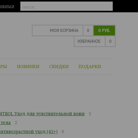
оваться
МОЯ КОРЗИНА
0
0 РУБ.
ИЗБРАННОЕ
0
ОРЫ
НОВИНКИ
СКИДКИ
ПОДАРКИ
TROL Уход для чувствительной кожи
3
 тела
2
тивозрастной уход (45+)
6