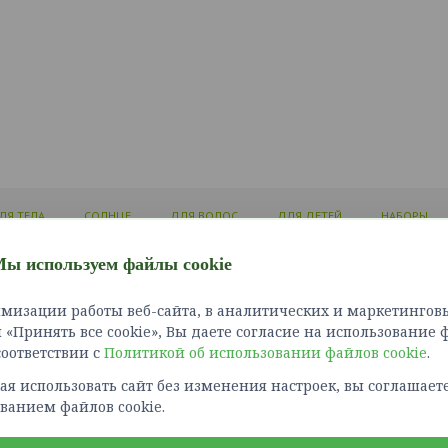
ЛЯ ТЕЛА
СОЛНЦЕ
ДЛЯ ВОЛОС
ДЛЯ ДЕТЕЙ
НАБОРЫ
ы используем файлы cookie
ЛИЧНЫЙ КАБИНЕТ
ИНФОРМАЦИЯ
СЛУЖБ
мизации работы веб-сайта, в аналитических и маркетинговы
Войти
Доставка и оплата
Связат
«Принять все cookie», Вы даете согласие на использование 
Зарегистрироваться
Как сделать заказ?
Карта 
 соответствии с
Политикой об использовании файлов cookie
Политика конфиденциальности
.
Возврат товара
я использовать сайт без изменения настроек, вы соглашаете
Правила оплаты картами
ванием файлов cookie.
Обработка персональных
данных
Получение рекламной рассылки