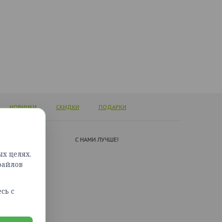
НОВИНКИ
СКИДКИ
ПОДАРКИ
А ПОДДЕРЖКИ
C НАМИ ЛУЧШЕ!
х целях.
ься с нами
файлов
сайта
сь с