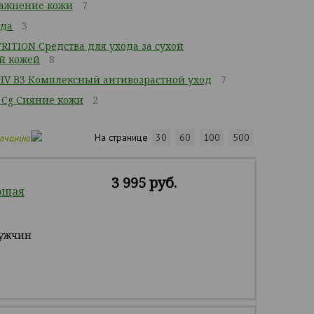
ажнение кожи
7
ода
3
ITION Средства для ухода за сухой
й кожей
8
IV B3 Комплексный антивозрастной уход
7
 Cg Сияние кожи
2
На странице
30
60
100
500
олчанию
3 995 руб.
ющая
мужчин