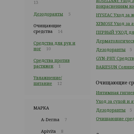
ROSELIANE Уход 
13
покраснениям к
Дезодоранты
5
HYSEAC Уход за 
XEMOSE Уход за 
Очищающие
средства
14
ПЕРВЫЙ УХОД дл
Дерматологичес
Средства для рук и
ног
10
Дезодоранты
5
GYN-PHY Средст
Средства против
растяжек
1
BARIESUN Солнц
Увлажнение/
Очищающие сре
питание
12
Интимная гигие
Уход за сухой и 
МАРКА
Дезодоранты
5
Очищающие сред
A-Derma
7
Apivita
8