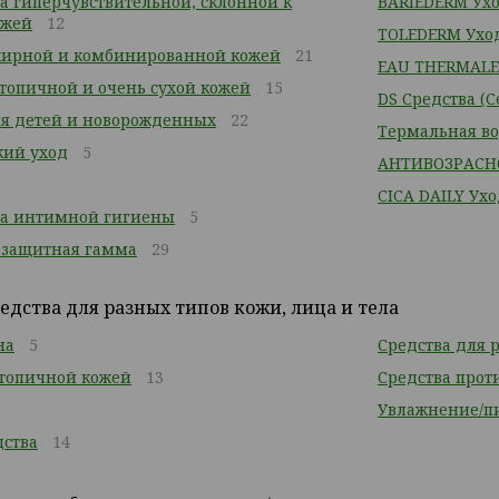
за гиперчувствительной, склонной к
BARIEDERM Ухо
ожей
12
TOLEDERM Уход
жирной и комбинированной кожей
21
EAU THERMALE
атопичной и очень сухой кожей
15
DS Средства (
я детей и новорожденных
22
Термальная в
кий уход
5
АНТИВОЗРАСН
CICA DAILY Ух
ва интимной гигиены
5
езащитная гамма
29
дства для разных типов кожи, лица и тела
на
5
Средства для р
атопичной кожей
13
Средства прот
Увлажнение/п
ства
14