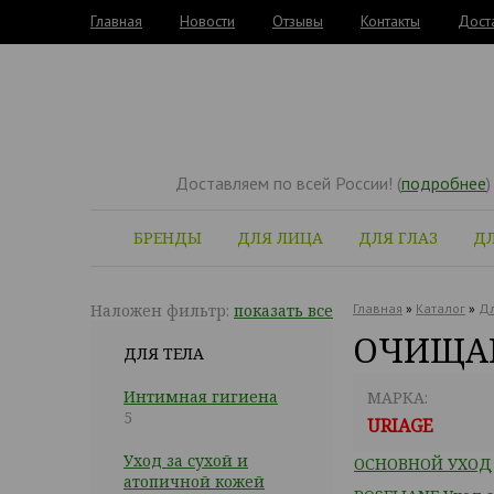
Главная
Новости
Отзывы
Контакты
Дост
Доставляем по всей России! (
подробнее
)
БРЕНДЫ
ДЛЯ ЛИЦА
ДЛЯ ГЛАЗ
ДЛ
Наложен фильтр:
показать все
Главная
»
Каталог
»
Дл
ОЧИЩАЮ
ДЛЯ ТЕЛА
Интимная гигиена
МАРКА:
5
URIAGE
Уход за сухой и
ОСНОВНОЙ УХОД
атопичной кожей