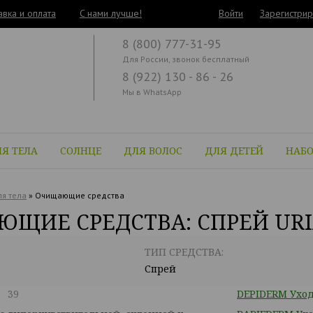
авка и оплата
C нами лучше!
Войти
Зарегистрир
8 (800) 777-31-95
Для России, звонок бесплатный
8 (922) 130 - 86 - 26
Мы в WhatsApp
Я ТЕЛА
СОЛНЦЕ
ДЛЯ ВОЛОС
ДЛЯ ДЕТЕЙ
НАБ
я тела
»
Очищающие средства
ЩИЕ СРЕДСТВА: СПРЕЙ UR
ТИП СРЕДСТВА:
Спрей
39
DEPIDERM Уход