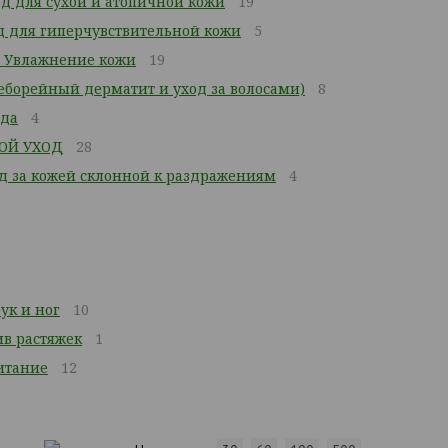
д для сухой и атопичной кожи
19
 для гиперчувствительной кожи
5
 Увлажнение кожи
19
Себорейный дерматит и уход за волосами)
8
ода
4
ОЙ УХОД
28
од за кожей склонной к раздражениям
4
ук и ног
10
ив растяжек
1
итание
12