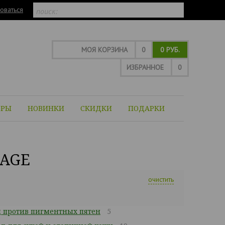
оваться
МОЯ КОРЗИНА
0
0 РУБ.
ИЗБРАННОЕ
0
ОРЫ
НОВИНКИ
СКИДКИ
ПОДАРКИ
IAGE
очистить
 против пигментных пятен
5