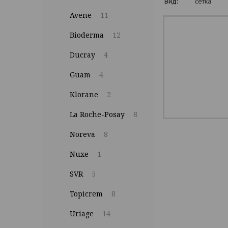
Вид:
сетка
Avene
11
Bioderma
12
Ducray
4
Guam
4
Klorane
2
La Roche-Posay
8
Noreva
8
Nuxe
1
SVR
5
Topicrem
8
Uriage
14