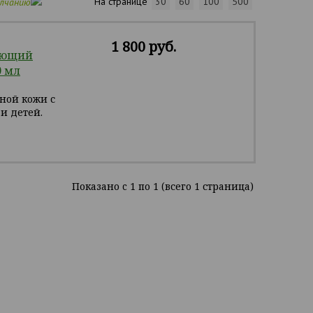
На странице
30
60
100
500
олчанию
1 800 руб.
ающий
0 мл
ной кожи с
и детей.
Показано c 1 по 1 (всего 1 страница)