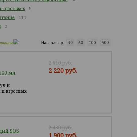
ив растяжек
9
итание
114
м
3
На странице
30
60
100
500
олчанию
2 610 руб.
2 220 руб.
500 мл
зуд и
 и взрослых
2 430 руб.
щий SOS
1 900 руб.