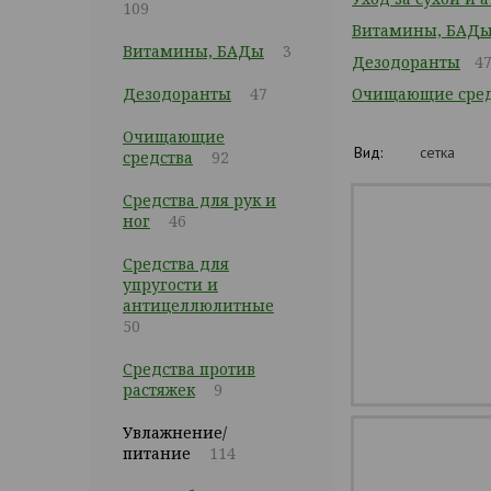
109
Витамины, БАД
Витамины, БАДы
3
Дезодоранты
4
Дезодоранты
47
Очищающие сред
Очищающие
Вид:
сетка
средства
92
Средства для рук и
ног
46
Средства для
упругости и
антицеллюлитные
50
Средства против
растяжек
9
Увлажнение/
питание
114