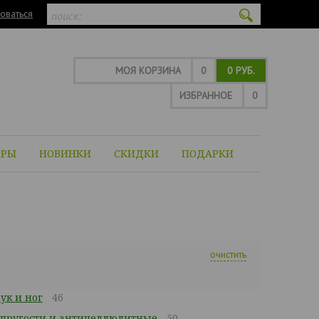
оваться
МОЯ КОРЗИНА
0
0 РУБ.
ИЗБРАННОЕ
0
ОРЫ
НОВИНКИ
СКИДКИ
ПОДАРКИ
очистить
ук и ног
46
упругости и антицеллюлитные
50