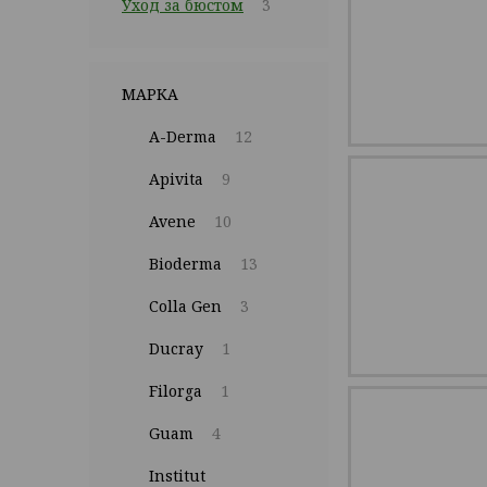
Уход за бюстом
3
МАРКА
A-Derma
12
Apivita
9
Avene
10
Bioderma
13
Colla Gen
3
Ducray
1
Filorga
1
Guam
4
Institut