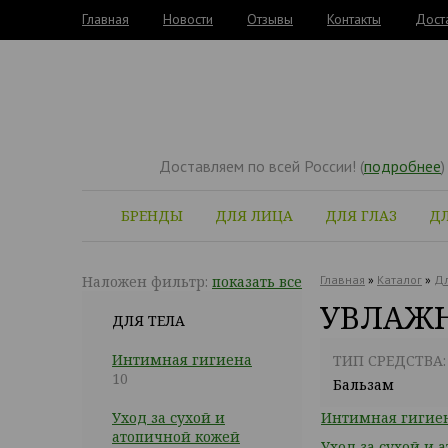
Главная
Новости
Отзывы
Контакты
Дост
Доставляем по всей России! (
подробнее
)
БРЕНДЫ
ДЛЯ ЛИЦА
ДЛЯ ГЛАЗ
ДЛ
Наложен фильтр:
показать все
Главная
»
Каталог
»
Дл
УВЛАЖН
ДЛЯ ТЕЛА
Интимная гигиена
ТИП СРЕДСТВА:
10
Бальзам
Уход за сухой и
Интимная гигие
атопичной кожей
Уход за сухой и 