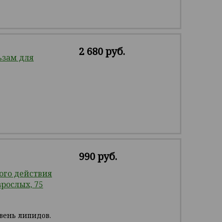
2 680 руб.
ьзам для
990 руб.
го действия
зрослых, 75
вень липидов.