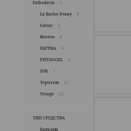
Esthederm
1
La Roche-Posay
8
Lierac
4
Noreva
4
PATYKA
4
PHYSIOGEL
4
SVR
7
Topicrem
17
Uriage
12
ТИП СРЕДСТВА
Бальзам