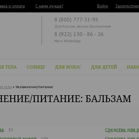
авка и оплата
C нами лучше!
Войти
Зарегистрир
8 (800) 777-31-95
Для России, звонок бесплатный
8 (922) 130 - 86 - 26
Мы в WhatsApp
Я ТЕЛА
СОЛНЦЕ
ДЛЯ ВОЛОС
ДЛЯ ДЕТЕЙ
НАБ
я тела
»
Увлажнение/питание
ЕНИЕ/ПИТАНИЕ: БАЛЬЗАМ
на
10
Средства для р
атопичной кожей
109
Средства для 