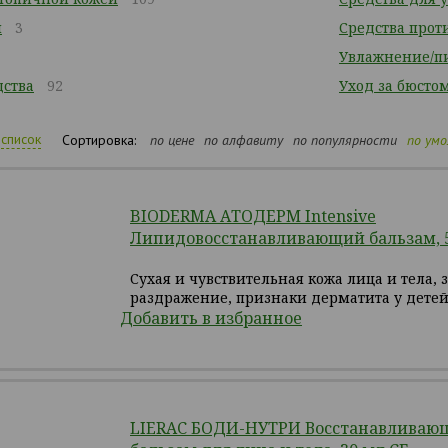
ы
3
Средства прот
7
Увлажнение/п
ства
92
Уход за бюсто
список
Сортировка:
по цене
по алфавиту
по популярности
по ум
BIODERMA АТОДЕРМ Intensive
Липидовосстанавливающий бальзам, 
Сухая и чувствительная кожа лица и тела, 
раздражение, признаки дерматита у детей
Добавить в избранное
LIERAC БОДИ-НУТРИ Восстанавливаю