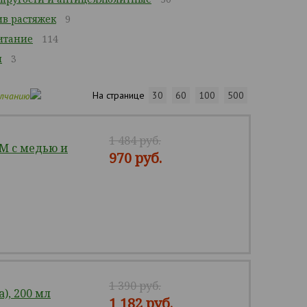
ив растяжек
9
итание
114
м
3
На странице
30
60
100
500
олчанию
1 484 руб.
М с медью и
970 руб.
1 390 руб.
), 200 мл
1 182 руб.