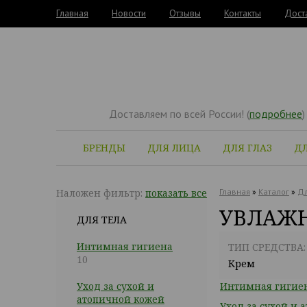
Главная
Новости
Отзывы
Контакты
Дост
Доставляем по всей России! (
подробнее
)
БРЕНДЫ
ДЛЯ ЛИЦА
ДЛЯ ГЛАЗ
ДЛ
Наложен фильтр:
показать все
Главная
»
Каталог
»
Дл
УВЛАЖН
ДЛЯ ТЕЛА
Интимная гигиена
ТИП СРЕДСТВА:
10
Крем
Уход за сухой и
Интимная гигие
атопичной кожей
Уход за сухой и 