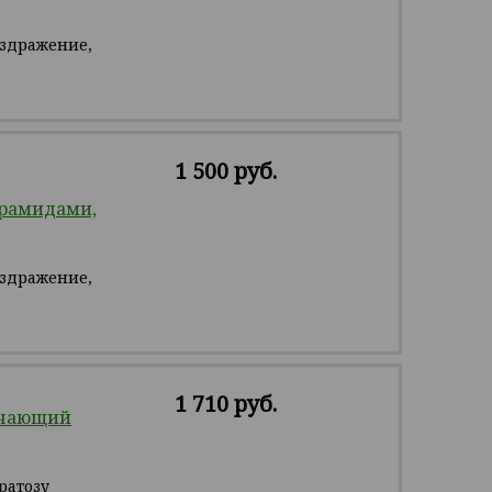
аздражение,
1 500 руб.
ерамидами,
аздражение,
1 710 руб.
гчающий
ратозу