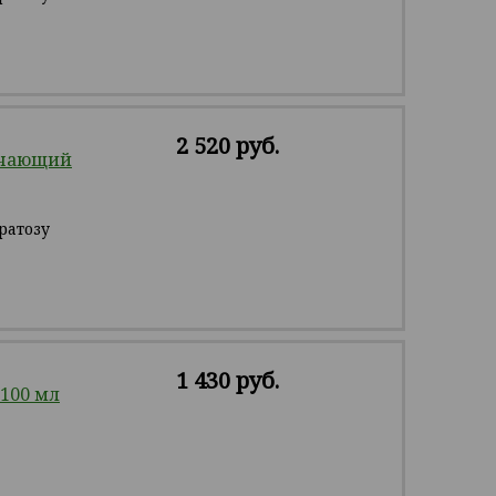
2 520 руб.
гчающий
ратозу
1 430 руб.
100 мл