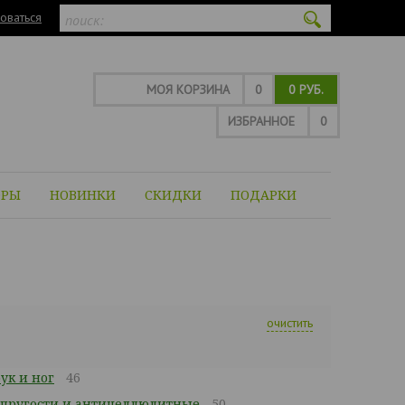
оваться
МОЯ КОРЗИНА
0
0 РУБ.
ИЗБРАННОЕ
0
ОРЫ
НОВИНКИ
СКИДКИ
ПОДАРКИ
очистить
ук и ног
46
упругости и антицеллюлитные
50