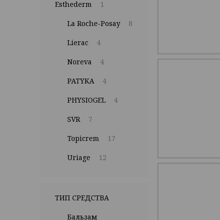
Esthederm
1
La Roche-Posay
8
Lierac
4
Noreva
4
PATYKA
4
PHYSIOGEL
4
SVR
7
Topicrem
17
Uriage
12
ТИП СРЕДСТВА
Бальзам