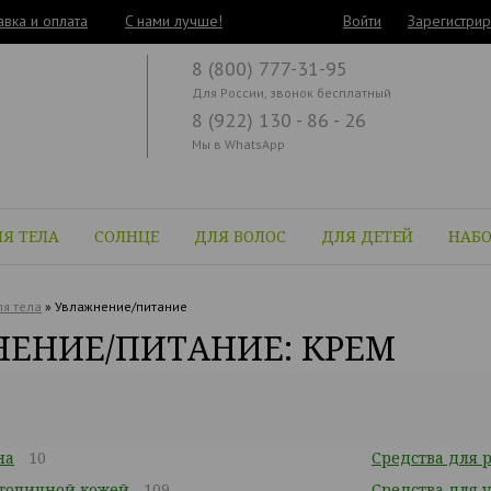
авка и оплата
C нами лучше!
Войти
Зарегистрир
8 (800) 777-31-95
Для России, звонок бесплатный
8 (922) 130 - 86 - 26
Мы в WhatsApp
Я ТЕЛА
СОЛНЦЕ
ДЛЯ ВОЛОС
ДЛЯ ДЕТЕЙ
НАБ
я тела
»
Увлажнение/питание
ЕНИЕ/ПИТАНИЕ: КРЕМ
на
10
Средства для р
атопичной кожей
109
Средства для 