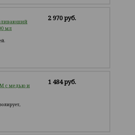
2 970 руб.
авливающий
00 мл
ей.
1 484 руб.
М с медью и
золирует,