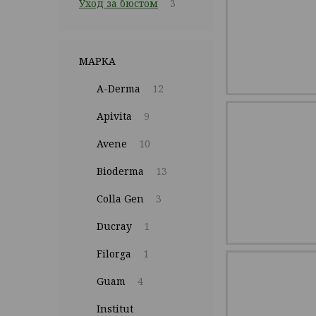
Уход за бюстом
3
МАРКА
A-Derma
12
Apivita
9
Avene
10
Bioderma
13
Colla Gen
3
Ducray
1
Filorga
1
Guam
4
Institut